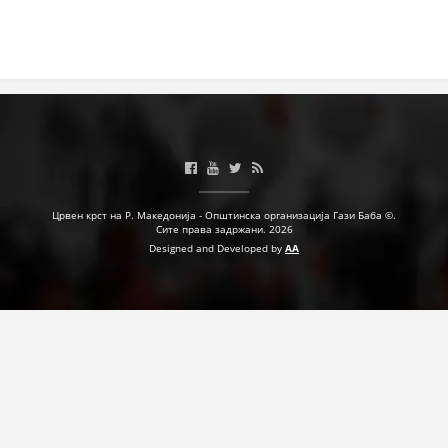
МЕЃУНАРОДНА СОРАБОТКА
ДОГОВОРИ
ЗНАЧЕЊЕ НА СЛУЖБАТА ЗА БАРАЊЕ
ФОРМУЛАРИ ЗА БАРАЊА
ЗДРАВСТВЕНО ПРЕВЕНТИВНА ДЕЈНОСТ
Црвен крст на Р. Македонија - Општинска организација Гази Баба ©.
ПРВА ПОМОШ
Сите права задржани. 2026
Designed and Developed by
AA
КРВОДАРИТЕЛСТВО
ИНФОРМАЦИИ ЗА БОЛЕСТИ
МЕНАЏМЕНТ НА ВОЛОНТЕРИ
ЗА НАС