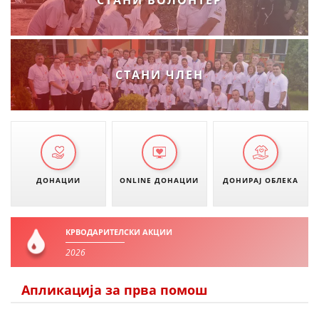
СТАНИ ВОЛОНТЕР
СТРУКТУРА НА ОРГАНИЗАЦИЈАТА
КОНТАКТ ИНФОРМАЦИИ
ЧЛЕНСТВО ВО ПРОФЕСИОНАЛНИ ТЕЛА
СТАНИ ЧЛЕН
ЗАКОН ЗА ЦКРМ
СТАТУТ НА ЦКРМ
ДОНАЦИИ
ONLINE ДОНАЦИИ
ДОНИРАЈ ОБЛЕКА
КРВОДАРИТЕЛСКИ АКЦИИ
ОРГАНИЗАЦИЈА И РАЗВОЈ
2026
РАКОВОДЕН ОДБОР
СОБРАНИЕ
Апликација за прва помош
СТРУКТУРА И ОРГАНИЗАЦИОНА ПОСТАВЕНОСТ