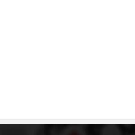
ДИСЕМИНАЦИЈА
MЕЃУНАРОДНО ХУМАНИТАРНО ПРАВО
ПРОМОЦИЈА НА ХУМАНИ ВРЕДНОСТИ
УПОТРЕБА И ЗАШТИТА НА АМБЛЕМОТ
СОЦИЈАЛНО ХУМАНИТАРНА ДЕЈНОСТ
КАКО ДА ДОНИРАТЕ
ПОДГОТВЕНОСТ И ДЕЈСТВО ПРИ КАТАСТРОФИ
ТИМОВИ НА ООЦК
СПАСИТЕЛНА СТАНИЦА ВОДНО
ПРОЕКТИ – ПОДГОТВЕНОСТ И ДЕЈСТВУВАЊЕ ПРИ КАТАСТРОФИ
ОДНОСИ СО ЈАВНОСТ
ИСТРАЖУВАЊЕ НА ЈАВНО МИСЛЕЊЕ