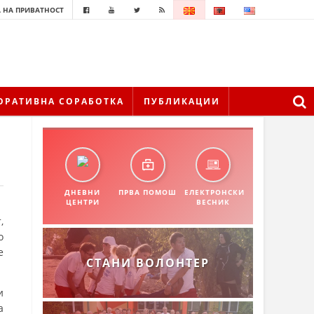
 НА ПРИВАТНОСТ
ОРАТИВНА СОРАБОТКА
ПУБЛИКАЦИИ
ДНЕВНИ
ПРВА ПОМОШ
ЕЛЕКТРОНСКИ
ЦЕНТРИ
ВЕСНИК
,
о
е
СТАНИ ВОЛОНТЕР
и
а