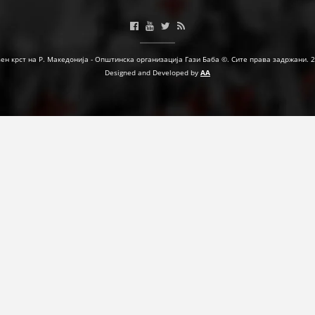
МЕЃУНАРОДНА СОРАБОТКА
ДОГОВОРИ
ен крст на Р. Македонија - Општинска организација Гази Баба ©. Сите права задржани. 
Designed and Developed by
AA
ЗНАЧЕЊЕ НА СЛУЖБАТА ЗА БАРАЊЕ
ФОРМУЛАРИ ЗА БАРАЊА
ЗДРАВСТВЕНО ПРЕВЕНТИВНА ДЕЈНОСТ
ПРВА ПОМОШ
КРВОДАРИТЕЛСТВО
ИНФОРМАЦИИ ЗА БОЛЕСТИ
МЕНАЏМЕНТ НА ВОЛОНТЕРИ
ЗА НАС