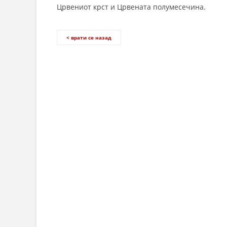
Црвениот крст и Црвената полумесечина.
< врати се назад