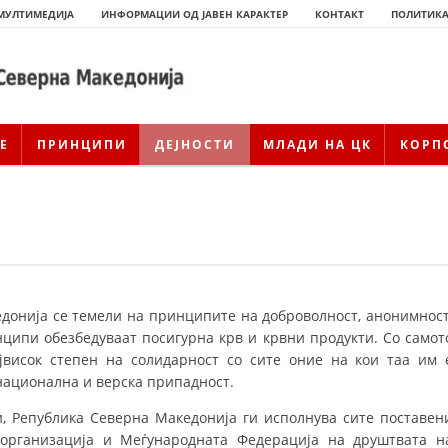
МУЛТИМЕДИЈА
ИНФОРМАЦИИ ОД ЈАВЕН КАРАКТЕР
КОНТАКТ
ПОЛИТИКА
Е
ПРИНЦИПИ
ДЕЈНОСТИ
МЛАДИ НА ЦК
КОРП
донија се темели на принципите на доброволност, анонимност
нципи обезбедуваат посигурна крв и крвни продукти. Со самот
јвисок степен на солидарност со сите оние на кои таа им 
ИСТОРИЈАТ НА ЦКРСМ
, национална и верска припадност.
ИСТОРИЈАТ НА ДВИЖЕЊЕТО
 Република Северна Македонија ги исполнува сите поставен
 организација и Меѓународната Федерација на друштвата н