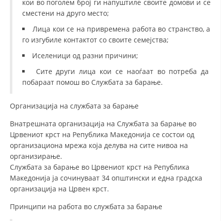
кои во поголем број ги напуштиле своите домови и се
сместени на друго место;
Лица кои се на привремена работа во странство, а
го изгубиле контактот со своите семејства;
Иселеници од разни причини;
Сите други лица кои се наоѓаат во потреба да
побараат помош во Службата за барање.
Организација на службата за барање
Внатрешната организација на Службата за барање во
Црвениот крст на Република Македонија се состои од
организациона мрежа која делува на сите нивоа на
организирање.
Службата за барање во Црвениот крст на Република
Македонија ја сочинуваат 34 општински и една градска
организација на Црвен крст.
Принципи на работа во службата за барање