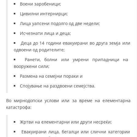
ДЕЈСТВУВАЊЕ
Воени заробеници;
Цивилни интернирци;
Лица уапсени подолго од две недели;
Исчезнати лица и деца;
ПРИРАЧНИЦИ
Деца до 14 години евакуирани во друга земја или
одвоени од родителите;
СТРАТЕГИИ
Ранети, болни или умрени припадници на
ЕДУКАТИВНО ИНФОРМАТИВНИ МАТЕРИЈАЛИ
вооружени сили;
Размена на семејни пораки и
БРОШУРИ
Спојување на раздвоени семејства.
ПОСТЕРИ
ПРЕЗЕНТАЦИИ
Во мирнодопски услови или за време на елементарна
катастрофа:
Жртви на елементарни или други несреќи;
Евакуирани лица, бегалци или слични категории