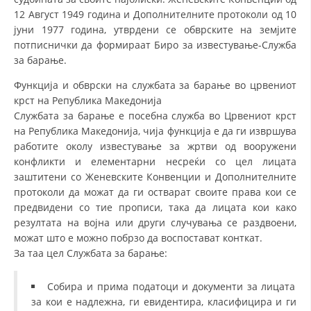
СТРУКТУРА НА ОРГАНИЗАЦИЈАТА
12 Август 1949 година и Дополнителните протоколи од 10
јуни 1977 година, утврдени се обврските на земјите
КОНТАКТ ИНФОРМАЦИИ
потписнички да формираат Биро за известување-Служба
ЧЛЕНСТВО ВО ПРОФЕСИОНАЛНИ ТЕЛА
за барање.
Функција и обврски на службата за барање во црвениот
крст на Република Македонија
Службата за барање е посебна служба во Црвениот крст
ЗАКОН ЗА ЦКРМ
на Република Македонија, чија функција е да ги извршува
СТАТУТ НА ЦКРМ
работите околу известување за жртви од вооружени
конфликти и елементарни несреќи со цел лицата
заштитени со Женевските Конвенции и Дополнителните
протоколи да можат да ги остварат своите права кои се
предвидени со тие прописи, така да лицата кои како
резултата на војна или други случувања се раздвоени,
ОРГАНИЗАЦИЈА И РАЗВОЈ
можат што е можно побрзо да воспостават конткат.
За таа цел Службата за барање:
РАКОВОДЕН ОДБОР
СОБРАНИЕ
Собира и прима податоци и документи за лицата
за кои е надлежна, ги евидентира, класифицира и ги
СТРУКТУРА И ОРГАНИЗАЦИОНА ПОСТАВЕНОСТ