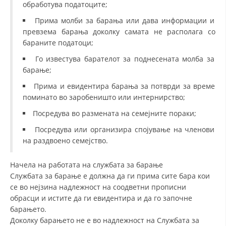
обработува податоците;
ДИСЕМИНАЦИЈА
Прима молби за барања или дава информации и
превзема барања доколку самата не располага со
MЕЃУНАРОДНО ХУМАНИТАРНО ПРАВО
бараните податоци;
ПРОМОЦИЈА НА ХУМАНИ ВРЕДНОСТИ
Го известува барателот за поднесената молба за
барање;
УПОТРЕБА И ЗАШТИТА НА АМБЛЕМОТ
Прима и евидентира барања за потврди за време
СОЦИЈАЛНО ХУМАНИТАРНА ДЕЈНОСТ
поминато во заробеништо или интернирство;
КАКО ДА ДОНИРАТЕ
Посредува во размената на семејните пораки;
ПОДГОТВЕНОСТ И ДЕЈСТВО ПРИ КАТАСТРОФИ
Посредува или организира спојување на членови
на раздвоено семејство.
ТИМОВИ НА ООЦК
Начела на работата на службата за барање
СПАСИТЕЛНА СТАНИЦА ВОДНО
Службата за барање е должна да ги прима сите бара кои
ПРОЕКТИ – ПОДГОТВЕНОСТ И ДЕЈСТВУВАЊЕ ПРИ КАТАСТРОФИ
се во нејзина надлежност на соодветни прописни
обрасци и истите да ги евидентира и да го започне
ОДНОСИ СО ЈАВНОСТ
барањето.
Доколку барањето не е во надлежност на Службата за
ИСТРАЖУВАЊЕ НА ЈАВНО МИСЛЕЊЕ