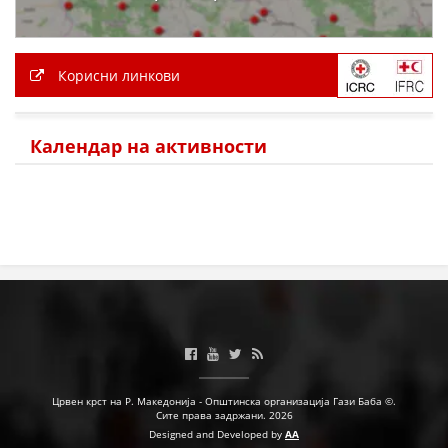
Корисни линкови
Календар на активности
Црвен крст на Р. Македонија - Општинска организација Гази Баба ©.
Сите права задржани. 2026
Designed and Developed by
AA