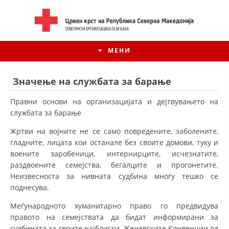
МЕНИ
Значење на службата за барање
Правни основи на организацијата и дејтвувањето на
службата за барање
Жртви на војните не се само повредените, заболените,
гладните, лицата кои останале без своите домови, туку и
воените заробеници, интернирците, исчезнатите,
раздвоените семејства, бегалците и прогонетите.
Неизвесноста за нивната судбина многу тешко се
поднесува.
ИСТОРИЈАТ НА ЦКРСМ
Меѓународното хуманитарно право го предвидува
ИСТОРИЈАТ НА ДВИЖЕЊЕТО
правото на семејствата да бидат информирани за
судбината за своите најблиски. Женевските Конвенции од