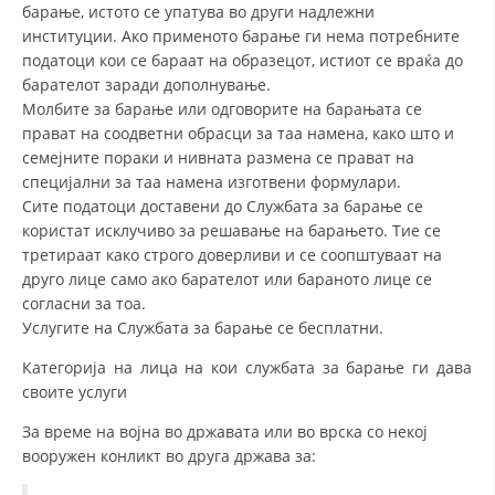
барање, истото се упатува во други надлежни
институции. Ако применото барање ги нема потребните
МЕЃУНАРОДНА СОРАБОТКА
податоци кои се бараат на образецот, истиот се враќа до
ДОГОВОРИ
барателот заради дополнување.
Молбите за барање или одговорите на барањата се
ЗНАЧЕЊЕ НА СЛУЖБАТА ЗА БАРАЊЕ
прават на соодветни обрасци за таа намена, како што и
семејните пораки и нивната размена се прават на
ФОРМУЛАРИ ЗА БАРАЊА
специјални за таа намена изготвени формулари.
Сите податоци доставени до Службата за барање се
ЗДРАВСТВЕНО ПРЕВЕНТИВНА ДЕЈНОСТ
користат исклучиво за решавање на барањето. Тие се
ПРВА ПОМОШ
третираат како строго доверливи и се соопштуваат на
друго лице само ако барателот или бараното лице се
КРВОДАРИТЕЛСТВО
согласни за тоа.
Услугите на Службата за барање се бесплатни.
ИНФОРМАЦИИ ЗА БОЛЕСТИ
Категорија на лица на кои службата за барање ги дава
МЕНАЏМЕНТ НА ВОЛОНТЕРИ
своите услуги
За време на војна во државата или во врска со некој
вооружен конликт во друга држава за:
ЗА НАС