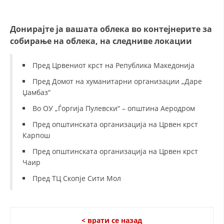
ДИСЕМИНАЦИЈА
Донирајте ја вашата облека во контејнерите за
MЕЃУНАРОДНО ХУМАНИТАРНО ПРАВО
собирање на облека, на следниве локации
ПРОМОЦИЈА НА ХУМАНИ ВРЕДНОСТИ
Пред Црвениот крст на Република Македонија
УПОТРЕБА И ЗАШТИТА НА АМБЛЕМОТ
Пред Домот на хуманитарни организации „Даре
СОЦИЈАЛНО ХУМАНИТАРНА ДЕЈНОСТ
Џамбаз“
Во ОУ „Ѓоргија Пулевски“ – општина Аеродром
КАКО ДА ДОНИРАТЕ
Пред општинската организација на Црвен крст
ПОДГОТВЕНОСТ И ДЕЈСТВО ПРИ КАТАСТРОФИ
Карпош
ТИМОВИ НА ООЦК
Пред општинската организација на Црвен крст
Чаир
СПАСИТЕЛНА СТАНИЦА ВОДНО
Пред ТЦ Скопје Сити Мол
ПРОЕКТИ – ПОДГОТВЕНОСТ И ДЕЈСТВУВАЊЕ ПРИ КАТАСТРОФИ
ОДНОСИ СО ЈАВНОСТ
< врати се назад
ИСТРАЖУВАЊЕ НА ЈАВНО МИСЛЕЊЕ