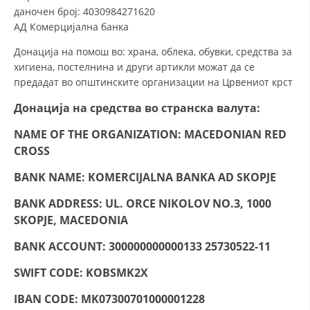
СТРУКТУРА НА ОРГАНИЗАЦИЈАТА
даночен број: 4030984271620
АД Комерцијална банка
КОНТАКТ ИНФОРМАЦИИ
Донација на помош во: храна, облека, обувки, средства за
ЧЛЕНСТВО ВО ПРОФЕСИОНАЛНИ ТЕЛА
хигиена, постелнина и други артикли можат да се
предадат во општинските организации на Црвениот крст
Донација на средства
во странска валута:
ЗАКОН ЗА ЦКРМ
NAME OF THE ORGANIZATION: MACEDONIAN RED
СТАТУТ НА ЦКРМ
CROSS
BANK NAME: KOMERCIJALNA BANKA AD SKOPJE
BANK ADDRESS: UL. ORCE NIKOLOV NO.3, 1000
SKOPJE, MACEDONIA
ОРГАНИЗАЦИЈА И РАЗВОЈ
BANK ACCOUNT: 300000000000133 25730522-11
РАКОВОДЕН ОДБОР
SWIFT CODE: KOBSMK2X
СОБРАНИЕ
IBAN CODE: MK07300701000001228
СТРУКТУРА И ОРГАНИЗАЦИОНА ПОСТАВЕНОСТ