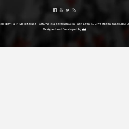
МЕЃУНАРОДНА СОРАБОТКА
ДОГОВОРИ
ен крст на Р. Македонија - Општинска организација Гази Баба ©. Сите права задржани. 
Designed and Developed by
AA
ЗНАЧЕЊЕ НА СЛУЖБАТА ЗА БАРАЊЕ
ФОРМУЛАРИ ЗА БАРАЊА
ЗДРАВСТВЕНО ПРЕВЕНТИВНА ДЕЈНОСТ
ПРВА ПОМОШ
КРВОДАРИТЕЛСТВО
ИНФОРМАЦИИ ЗА БОЛЕСТИ
МЕНАЏМЕНТ НА ВОЛОНТЕРИ
ЗА НАС