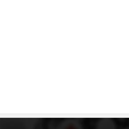
ДИСЕМИНАЦИЈА
MЕЃУНАРОДНО ХУМАНИТАРНО ПРАВО
ПРОМОЦИЈА НА ХУМАНИ ВРЕДНОСТИ
УПОТРЕБА И ЗАШТИТА НА АМБЛЕМОТ
СОЦИЈАЛНО ХУМАНИТАРНА ДЕЈНОСТ
КАКО ДА ДОНИРАТЕ
ПОДГОТВЕНОСТ И ДЕЈСТВО ПРИ КАТАСТРОФИ
ТИМОВИ НА ООЦК
СПАСИТЕЛНА СТАНИЦА ВОДНО
ПРОЕКТИ – ПОДГОТВЕНОСТ И ДЕЈСТВУВАЊЕ ПРИ КАТАСТРОФИ
ОДНОСИ СО ЈАВНОСТ
ИСТРАЖУВАЊЕ НА ЈАВНО МИСЛЕЊЕ