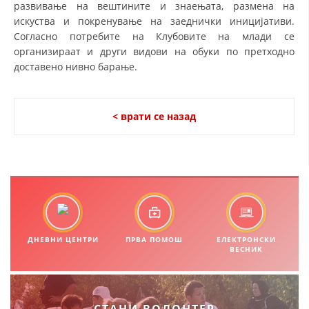
развивање на вештините и знаењата, размена на
искуства и покренување на заеднички иницијативи.
МЕЃУНАРОДНА СОРАБОТКА
Согласно потребите на Клубовите на млади се
ДОГОВОРИ
организираат и други видови на обуки по претходно
доставено нивно барање.
ЗНАЧЕЊЕ НА СЛУЖБАТА ЗА БАРАЊЕ
ФОРМУЛАРИ ЗА БАРАЊА
< врати се назад
ЗДРАВСТВЕНО ПРЕВЕНТИВНА ДЕЈНОСТ
ПРВА ПОМОШ
КРВОДАРИТЕЛСТВО
ИНФОРМАЦИИ ЗА БОЛЕСТИ
МЕНАЏМЕНТ НА ВОЛОНТЕРИ
ДНЕВНИ ЦЕНТРИ
ПРВА ПОМОШ
ЕЛЕКТРОНСКИ
ВЕСНИК
ЗА НАС