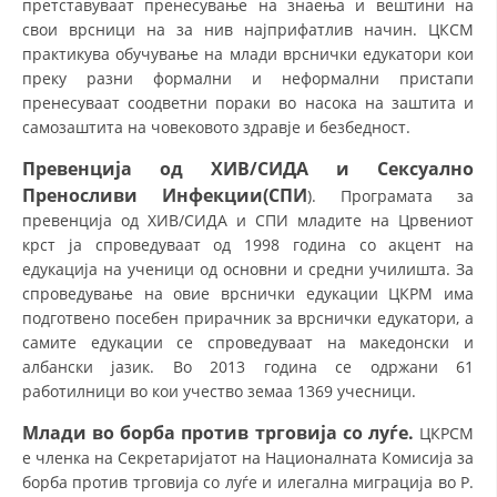
претставуваат пренесување на знаења и вештини на
СТРУКТУРА НА ОРГАНИЗАЦИЈАТА
свои врсници на за нив најприфатлив начин. ЦКСМ
КОНТАКТ ИНФОРМАЦИИ
практикува обучување на млади врснички едукатори кои
преку разни формални и неформални пристапи
ЧЛЕНСТВО ВО ПРОФЕСИОНАЛНИ ТЕЛА
пренесуваат соодветни пораки во насока на заштита и
самозаштита на човековото здравје и безбедност.
Превенција од ХИВ/СИДА и Сексуално
ЗАКОН ЗА ЦКРМ
Преносливи Инфекции(СПИ
). Програмата за
превенција од ХИВ/СИДА и СПИ младите на Црвениот
СТАТУТ НА ЦКРМ
крст ја спроведуваат од 1998 година со акцент на
едукација на ученици од основни и средни училишта. За
спроведување на овие врснички едукации ЦКРМ има
подготвено посебен прирачник за врснички едукатори, а
самите едукации се спроведуваат на македонски и
ОРГАНИЗАЦИЈА И РАЗВОЈ
албански јазик. Во 2013 година се одржани 61
работилници во кои учество земаа 1369 учесници.
РАКОВОДЕН ОДБОР
Млади во борба против трговија со луѓе.
ЦКРСМ
СОБРАНИЕ
е членка на Секретаријатот на Националната Комисија за
борба против трговија со луѓе и илегална миграција во Р.
СТРУКТУРА И ОРГАНИЗАЦИОНА ПОСТАВЕНОСТ