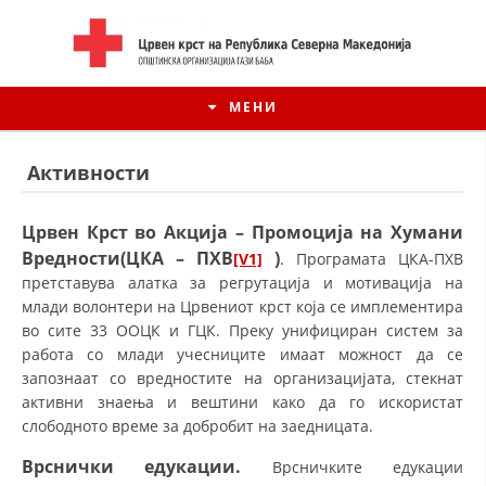
МЕНИ
Активности
Црвен Крст во Акција – Промоција на Хумани
Вредности(ЦКА – ПХВ
)
[V1]
. Програмата ЦКА-ПХВ
претставува алатка за регрутација и мотивација на
млади волонтери на Црвениот крст која се имплементира
во сите 33 ООЦК и ГЦК. Преку унифициран систем за
работа со млади учесниците имаат можност да се
запознаат со вредностите на организацијата, стекнат
активни знаења и вештини како да го искористат
ИСТОРИЈАТ НА ЦКРСМ
слободното време за добробит на заедницата.
ИСТОРИЈАТ НА ДВИЖЕЊЕТО
Врснички едукации.
Врсничките едукации