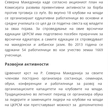
Северна Македонија каде согласно акциониот план на
ДИСЕМИНАЦИЈА
Комисијата развива превентивни активности за борба
против трговија со луѓе. Во вкупно 18 клубови на млади
MЕЃУНАРОДНО ХУМАНИТАРНО ПРАВО
се организираат едукативни работилници во основни и
средни училишта со цел да се подигна свеста кај младите
ПРОМОЦИЈА НА ХУМАНИ ВРЕДНОСТИ
за оваа појава. За спроведување на овие врснички
едукации ЦКРСМ има подготвено посебен прирачник за
УПОТРЕБА И ЗАШТИТА НА АМБЛЕМОТ
врснички едукатори, а самите едукации се спроведуваат
СОЦИЈАЛНО ХУМАНИТАРНА ДЕЈНОСТ
на македонски и албански јазик. Во 2013 година се
одржани 54 работилници во кои учество земаа 1669
КАКО ДА ДОНИРАТЕ
учесници.
ПОДГОТВЕНОСТ И ДЕЈСТВО ПРИ КАТАСТРОФИ
Развојни активности
ТИМОВИ НА ООЦК
Црвениот крст на Р. Северна Македонија за своите
членови постојано организира состаноци, семинари,
СПАСИТЕЛНА СТАНИЦА ВОДНО
обуки, конференции и работилници за развој на
ПРОЕКТИ – ПОДГОТВЕНОСТ И ДЕЈСТВУВАЊЕ ПРИ КАТАСТРОФИ
организациските капацитети на клубовите на млади.
Традиционално во летниот период се организира обука
ОДНОСИ СО ЈАВНОСТ
за лидерите и замениците лидери на клубови на млади
на ЦКРСМ кои претставуваат можност за дополнително
ИСТРАЖУВАЊЕ НА ЈАВНО МИСЛЕЊЕ