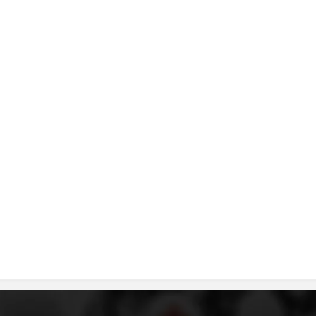
ДИСЕМИНАЦИЈА
MЕЃУНАРОДНО ХУМАНИТАРНО ПРАВО
ПРОМОЦИЈА НА ХУМАНИ ВРЕДНОСТИ
УПОТРЕБА И ЗАШТИТА НА АМБЛЕМОТ
СОЦИЈАЛНО ХУМАНИТАРНА ДЕЈНОСТ
КАКО ДА ДОНИРАТЕ
ПОДГОТВЕНОСТ И ДЕЈСТВО ПРИ КАТАСТРОФИ
ТИМОВИ НА ООЦК
СПАСИТЕЛНА СТАНИЦА ВОДНО
ПРОЕКТИ – ПОДГОТВЕНОСТ И ДЕЈСТВУВАЊЕ ПРИ КАТАСТРОФИ
ОДНОСИ СО ЈАВНОСТ
ИСТРАЖУВАЊЕ НА ЈАВНО МИСЛЕЊЕ