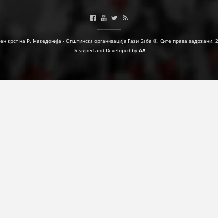
МЕЃУНАРОДНА СОРАБОТКА
ДОГОВОРИ
ен крст на Р. Македонија - Општинска организација Гази Баба ©. Сите права задржани. 
Designed and Developed by
AA
ЗНАЧЕЊЕ НА СЛУЖБАТА ЗА БАРАЊЕ
ФОРМУЛАРИ ЗА БАРАЊА
ЗДРАВСТВЕНО ПРЕВЕНТИВНА ДЕЈНОСТ
ПРВА ПОМОШ
КРВОДАРИТЕЛСТВО
ИНФОРМАЦИИ ЗА БОЛЕСТИ
МЕНАЏМЕНТ НА ВОЛОНТЕРИ
ЗА НАС