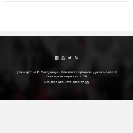
МЕЃУНАРОДНА СОРАБОТКА
ДОГОВОРИ
ЗНАЧЕЊЕ НА СЛУЖБАТА ЗА БАРАЊЕ
ФОРМУЛАРИ ЗА БАРАЊА
ЗДРАВСТВЕНО ПРЕВЕНТИВНА ДЕЈНОСТ
ПРВА ПОМОШ
Црвен крст на Р. Македонија - Општинска организација Гази Баба ©.
Сите права задржани. 2026
КРВОДАРИТЕЛСТВО
Designed and Developed by
AA
ИНФОРМАЦИИ ЗА БОЛЕСТИ
МЕНАЏМЕНТ НА ВОЛОНТЕРИ
ЗА НАС