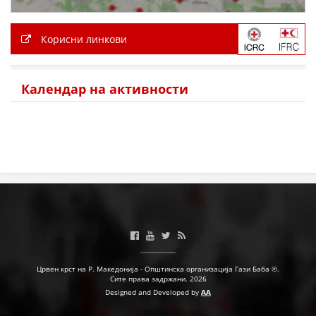
МЕЃУНАРОДНА СОРАБОТКА
Корисни линкови
ДОГОВОРИ
ЗНАЧЕЊЕ НА СЛУЖБАТА ЗА БАРАЊЕ
Календар на активности
ФОРМУЛАРИ ЗА БАРАЊА
ЗДРАВСТВЕНО ПРЕВЕНТИВНА ДЕЈНОСТ
ПРВА ПОМОШ
КРВОДАРИТЕЛСТВО
ИНФОРМАЦИИ ЗА БОЛЕСТИ
МЕНАЏМЕНТ НА ВОЛОНТЕРИ
Црвен крст на Р. Македонија - Општинска организација Гази Баба ©.
Сите права задржани. 2026
Designed and Developed by
AA
ЗА НАС