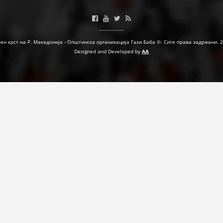
МЕЃУНАРОДНА СОРАБОТКА
ДОГОВОРИ
ен крст на Р. Македонија - Општинска организација Гази Баба ©. Сите права задржани. 
Designed and Developed by
AA
ЗНАЧЕЊЕ НА СЛУЖБАТА ЗА БАРАЊЕ
ФОРМУЛАРИ ЗА БАРАЊА
ЗДРАВСТВЕНО ПРЕВЕНТИВНА ДЕЈНОСТ
ПРВА ПОМОШ
КРВОДАРИТЕЛСТВО
ИНФОРМАЦИИ ЗА БОЛЕСТИ
МЕНАЏМЕНТ НА ВОЛОНТЕРИ
ЗА НАС