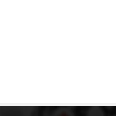
ДИСЕМИНАЦИЈА
MЕЃУНАРОДНО ХУМАНИТАРНО ПРАВО
ПРОМОЦИЈА НА ХУМАНИ ВРЕДНОСТИ
УПОТРЕБА И ЗАШТИТА НА АМБЛЕМОТ
СОЦИЈАЛНО ХУМАНИТАРНА ДЕЈНОСТ
КАКО ДА ДОНИРАТЕ
ПОДГОТВЕНОСТ И ДЕЈСТВО ПРИ КАТАСТРОФИ
ТИМОВИ НА ООЦК
СПАСИТЕЛНА СТАНИЦА ВОДНО
ПРОЕКТИ – ПОДГОТВЕНОСТ И ДЕЈСТВУВАЊЕ ПРИ КАТАСТРОФИ
ОДНОСИ СО ЈАВНОСТ
ИСТРАЖУВАЊЕ НА ЈАВНО МИСЛЕЊЕ