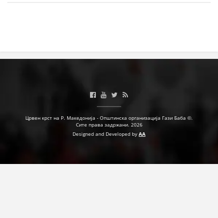
МЕЃУНАРОДНА СОРАБОТКА
ДОГОВОРИ
ЗНАЧЕЊЕ НА СЛУЖБАТА ЗА БАРАЊЕ
ФОРМУЛАРИ ЗА БАРАЊА
ЗДРАВСТВЕНО ПРЕВЕНТИВНА ДЕЈНОСТ
ПРВА ПОМОШ
Црвен крст на Р. Македонија - Општинска организација Гази Баба ©.
Сите права задржани. 2026
КРВОДАРИТЕЛСТВО
Designed and Developed by
AA
ИНФОРМАЦИИ ЗА БОЛЕСТИ
МЕНАЏМЕНТ НА ВОЛОНТЕРИ
ЗА НАС