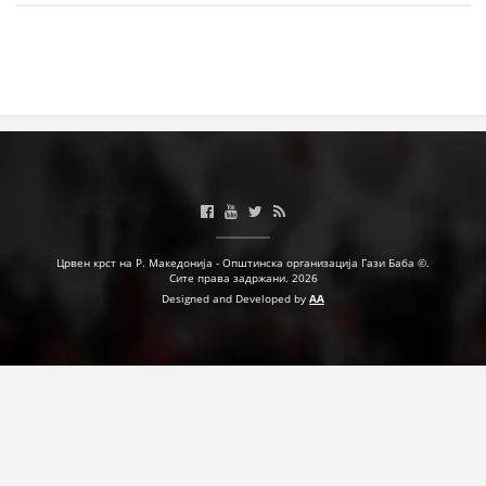
МЕЃУНАРОДНА СОРАБОТКА
ДОГОВОРИ
ЗНАЧЕЊЕ НА СЛУЖБАТА ЗА БАРАЊЕ
ФОРМУЛАРИ ЗА БАРАЊА
ЗДРАВСТВЕНО ПРЕВЕНТИВНА ДЕЈНОСТ
ПРВА ПОМОШ
Црвен крст на Р. Македонија - Општинска организација Гази Баба ©.
Сите права задржани. 2026
КРВОДАРИТЕЛСТВО
Designed and Developed by
AA
ИНФОРМАЦИИ ЗА БОЛЕСТИ
МЕНАЏМЕНТ НА ВОЛОНТЕРИ
ЗА НАС