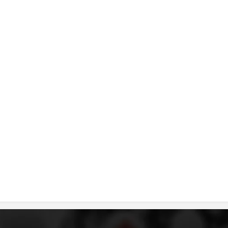
ДИСЕМИНАЦИЈА
MЕЃУНАРОДНО ХУМАНИТАРНО ПРАВО
ПРОМОЦИЈА НА ХУМАНИ ВРЕДНОСТИ
УПОТРЕБА И ЗАШТИТА НА АМБЛЕМОТ
СОЦИЈАЛНО ХУМАНИТАРНА ДЕЈНОСТ
КАКО ДА ДОНИРАТЕ
ПОДГОТВЕНОСТ И ДЕЈСТВО ПРИ КАТАСТРОФИ
ТИМОВИ НА ООЦК
СПАСИТЕЛНА СТАНИЦА ВОДНО
ПРОЕКТИ – ПОДГОТВЕНОСТ И ДЕЈСТВУВАЊЕ ПРИ КАТАСТРОФИ
ОДНОСИ СО ЈАВНОСТ
ИСТРАЖУВАЊЕ НА ЈАВНО МИСЛЕЊЕ