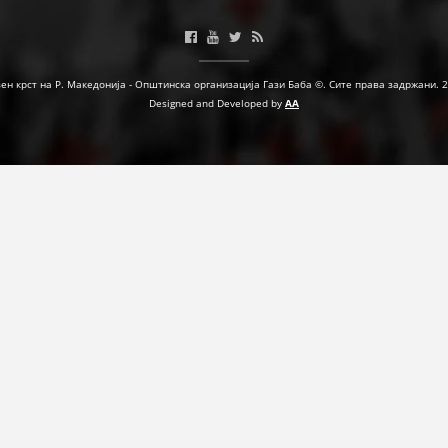
МЕЃУНАРОДНА СОРАБОТКА
ДОГОВОРИ
ен крст на Р. Македонија - Општинска организација Гази Баба ©. Сите права задржани. 
Designed and Developed by
AA
ЗНАЧЕЊЕ НА СЛУЖБАТА ЗА БАРАЊЕ
ФОРМУЛАРИ ЗА БАРАЊА
ЗДРАВСТВЕНО ПРЕВЕНТИВНА ДЕЈНОСТ
ПРВА ПОМОШ
КРВОДАРИТЕЛСТВО
ИНФОРМАЦИИ ЗА БОЛЕСТИ
МЕНАЏМЕНТ НА ВОЛОНТЕРИ
ЗА НАС