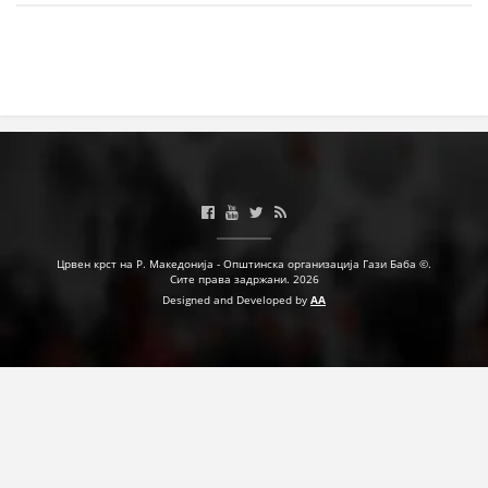
МЕЃУНАРОДНА СОРАБОТКА
ДОГОВОРИ
ЗНАЧЕЊЕ НА СЛУЖБАТА ЗА БАРАЊЕ
ФОРМУЛАРИ ЗА БАРАЊА
ЗДРАВСТВЕНО ПРЕВЕНТИВНА ДЕЈНОСТ
ПРВА ПОМОШ
Црвен крст на Р. Македонија - Општинска организација Гази Баба ©.
Сите права задржани. 2026
КРВОДАРИТЕЛСТВО
Designed and Developed by
AA
ИНФОРМАЦИИ ЗА БОЛЕСТИ
МЕНАЏМЕНТ НА ВОЛОНТЕРИ
ЗА НАС