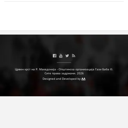
МЕЃУНАРОДНА СОРАБОТКА
ДОГОВОРИ
ЗНАЧЕЊЕ НА СЛУЖБАТА ЗА БАРАЊЕ
ФОРМУЛАРИ ЗА БАРАЊА
ЗДРАВСТВЕНО ПРЕВЕНТИВНА ДЕЈНОСТ
ПРВА ПОМОШ
Црвен крст на Р. Македонија - Општинска организација Гази Баба ©.
Сите права задржани. 2026
КРВОДАРИТЕЛСТВО
Designed and Developed by
AA
ИНФОРМАЦИИ ЗА БОЛЕСТИ
МЕНАЏМЕНТ НА ВОЛОНТЕРИ
ЗА НАС