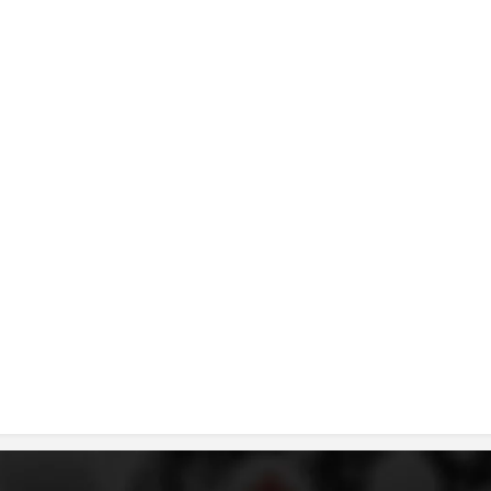
ДИСЕМИНАЦИЈА
MЕЃУНАРОДНО ХУМАНИТАРНО ПРАВО
ПРОМОЦИЈА НА ХУМАНИ ВРЕДНОСТИ
УПОТРЕБА И ЗАШТИТА НА АМБЛЕМОТ
СОЦИЈАЛНО ХУМАНИТАРНА ДЕЈНОСТ
КАКО ДА ДОНИРАТЕ
ПОДГОТВЕНОСТ И ДЕЈСТВО ПРИ КАТАСТРОФИ
ТИМОВИ НА ООЦК
СПАСИТЕЛНА СТАНИЦА ВОДНО
ПРОЕКТИ – ПОДГОТВЕНОСТ И ДЕЈСТВУВАЊЕ ПРИ КАТАСТРОФИ
ОДНОСИ СО ЈАВНОСТ
ИСТРАЖУВАЊЕ НА ЈАВНО МИСЛЕЊЕ