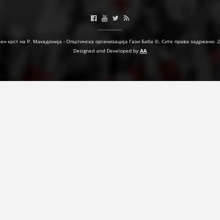
МЕЃУНАРОДНА СОРАБОТКА
ДОГОВОРИ
ен крст на Р. Македонија - Општинска организација Гази Баба ©. Сите права задржани. 
Designed and Developed by
AA
ЗНАЧЕЊЕ НА СЛУЖБАТА ЗА БАРАЊЕ
ФОРМУЛАРИ ЗА БАРАЊА
ЗДРАВСТВЕНО ПРЕВЕНТИВНА ДЕЈНОСТ
ПРВА ПОМОШ
КРВОДАРИТЕЛСТВО
ИНФОРМАЦИИ ЗА БОЛЕСТИ
МЕНАЏМЕНТ НА ВОЛОНТЕРИ
ЗА НАС