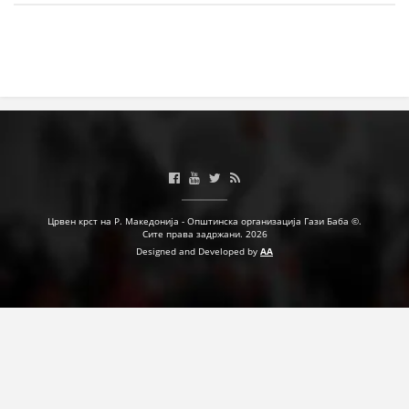
МЕЃУНАРОДНА СОРАБОТКА
ДОГОВОРИ
ЗНАЧЕЊЕ НА СЛУЖБАТА ЗА БАРАЊЕ
ФОРМУЛАРИ ЗА БАРАЊА
ЗДРАВСТВЕНО ПРЕВЕНТИВНА ДЕЈНОСТ
ПРВА ПОМОШ
Црвен крст на Р. Македонија - Општинска организација Гази Баба ©.
Сите права задржани. 2026
КРВОДАРИТЕЛСТВО
Designed and Developed by
AA
ИНФОРМАЦИИ ЗА БОЛЕСТИ
МЕНАЏМЕНТ НА ВОЛОНТЕРИ
ЗА НАС