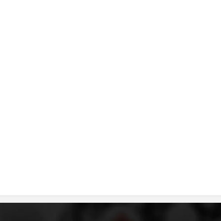
ДИСЕМИНАЦИЈА
MЕЃУНАРОДНО ХУМАНИТАРНО ПРАВО
ПРОМОЦИЈА НА ХУМАНИ ВРЕДНОСТИ
УПОТРЕБА И ЗАШТИТА НА АМБЛЕМОТ
СОЦИЈАЛНО ХУМАНИТАРНА ДЕЈНОСТ
КАКО ДА ДОНИРАТЕ
ПОДГОТВЕНОСТ И ДЕЈСТВО ПРИ КАТАСТРОФИ
ТИМОВИ НА ООЦК
СПАСИТЕЛНА СТАНИЦА ВОДНО
ПРОЕКТИ – ПОДГОТВЕНОСТ И ДЕЈСТВУВАЊЕ ПРИ КАТАСТРОФИ
ОДНОСИ СО ЈАВНОСТ
ИСТРАЖУВАЊЕ НА ЈАВНО МИСЛЕЊЕ