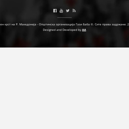
МЕЃУНАРОДНА СОРАБОТКА
ДОГОВОРИ
ен крст на Р. Македонија - Општинска организација Гази Баба ©. Сите права задржани. 
Designed and Developed by
AA
ЗНАЧЕЊЕ НА СЛУЖБАТА ЗА БАРАЊЕ
ФОРМУЛАРИ ЗА БАРАЊА
ЗДРАВСТВЕНО ПРЕВЕНТИВНА ДЕЈНОСТ
ПРВА ПОМОШ
КРВОДАРИТЕЛСТВО
ИНФОРМАЦИИ ЗА БОЛЕСТИ
МЕНАЏМЕНТ НА ВОЛОНТЕРИ
ЗА НАС