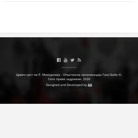
МЕЃУНАРОДНА СОРАБОТКА
ДОГОВОРИ
ЗНАЧЕЊЕ НА СЛУЖБАТА ЗА БАРАЊЕ
ФОРМУЛАРИ ЗА БАРАЊА
ЗДРАВСТВЕНО ПРЕВЕНТИВНА ДЕЈНОСТ
ПРВА ПОМОШ
Црвен крст на Р. Македонија - Општинска организација Гази Баба ©.
Сите права задржани. 2026
КРВОДАРИТЕЛСТВО
Designed and Developed by
AA
ИНФОРМАЦИИ ЗА БОЛЕСТИ
МЕНАЏМЕНТ НА ВОЛОНТЕРИ
ЗА НАС