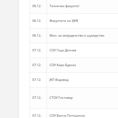
06.12.
Технички факултет
06.12.
Факултети на УЈИЕ
06.12.
Мин. за земјоделство и шумарство
07.12.
СОУ Гоце Делчев
07.12.
СОУ Киро Бурназ
07.12.
ЈКП Водовод
07.12.
СТОУ Гостивар
07.12.
СОУ Ванчо Питошески