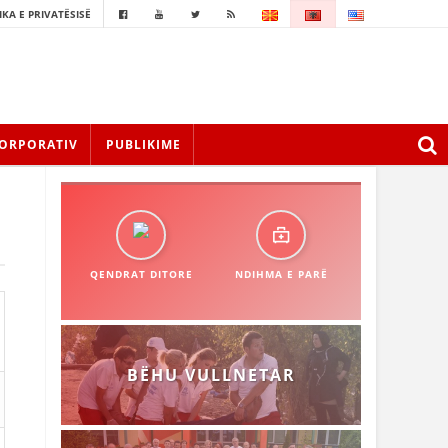
IKA E PRIVATËSISË
ORPORATIV
PUBLIKIME
QENDRAT DITORE
NDIHMA E PARË
BËHU VULLNETAR