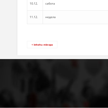
10.12.
сабота
11.12.
недела
< kthehu mbrapa