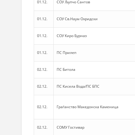
01.12.
СОУ Љупчо Сантов
01.12.
СОУ Св.Наум Охридски
01.12.
СОУ Киро Бурназ
01.12.
ПС Прилеп
02.12.
ПС Битола
02.12.
ПС Кисела Вода/ПС БПС
02.12.
Граѓанство Македонска Каменица
02.12.
СОМУ Гостивар