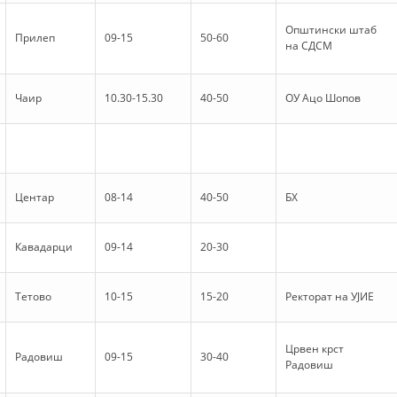
DISEMINIMI
Општински штаб
Прилеп
09-15
50-60
на СДСМ
DREJTA NDERKOMBETARE HUMANITARE
PROMOVIMI I VLERAVE HUMANE
Чаир
10.30-15.30
40-50
ОУ Ацо Шопов
PËRDORIMIN DHE MBROJTJEN E STEMËS
SOCIALO-HUMANITARE
SI TË JEPNI DONACIONE
Центар
08-14
40-50
БХ
PËRGATITSHMËRI DHE VEPRIM GJATË KATASTROFAVE
Кавадарци
09-14
20-30
EKIPE PËRGJIGJE DISASTER
STACIONIN E UJIT SHPËTIMIT – VODNO
Тетово
10-15
15-20
Ректорат на УЈИЕ
EOK E CK
Црвен крст
PROJEKTE
Радовиш
09-15
30-40
Радовиш
MARRDHËNJE ME PUBLIKUN