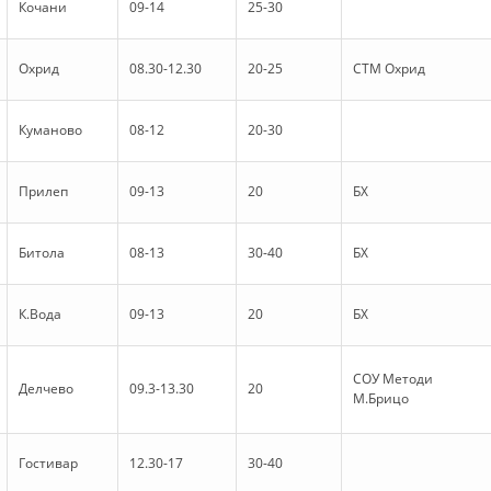
STRUKTURA E ORGANIZATËS
Кочани
09-14
25-30
KONTAKT INFORMACIONE
Охрид
08.30-12.30
20-25
СТМ Охрид
ANËTARËSIMI NË STRUKTURAT PROFESIONALE
Куманово
08-12
20-30
LIGJI I KRYQIT TË KUQ
Прилеп
09-13
20
БХ
STATUTI I KRYQIT TË KUQ
Битола
08-13
30-40
БХ
К.Вода
09-13
20
БХ
ORGANIZIMI DHE ZHVILLIMI
СОУ Методи
Делчево
09.3-13.30
20
М.Брицо
BORDI DREJTUES
KUVENDI
Гостивар
12.30-17
30-40
STRUKTURA DHE STRUKTURA ORGANIZATIVE