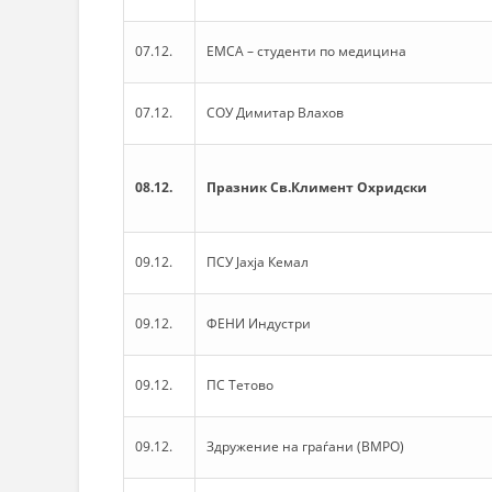
07.12.
ЕМСА – студенти по медицина
07.12.
СОУ Димитар Влахов
08.12.
Празник Св.Климент Охридски
09.12.
ПСУ Јахја Кемал
09.12.
ФЕНИ Индустри
09.12.
ПС Тетово
09.12.
Здружение на граѓани (ВМРО)