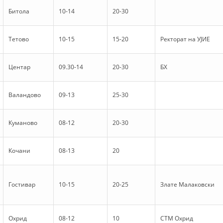
Битола
10-14
20-30
HULUMTIMI I OPINIONIT PUBLIK
BASHKËPUNIM NDËRKOMBËTAR
Тетово
10-15
15-20
Ректорат на УЈИЕ
MARRËVESHJE
Центар
09.30-14
20-30
БХ
PROJEKTE
SHËRBIMI PËR KËRKIM
Валандово
09-13
25-30
VEPRIMTARI SHËNDETËSORE PREVENTIVE
Куманово
08-12
20-30
NDIHMA E PARË
DHURIMI I GJAKUT
Кочани
08-13
20
MENAXHIM ME VULLNETARË
Гостивар
10-15
20-25
Злате Малаковски
KUSH JEMI NE
Охрид
08-12
10
СТМ Охрид