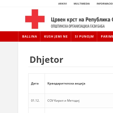
ARKIVI
MULTIMEDIA
INFORMACIO
BALLINA
KUSH JEMI NE
SI PUNOJM
PARIM
Dhjetor
Дата
Крводарителска акција
01.12.
СОУ Кирил и Методиј