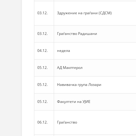
03.12.
Здружение на граѓани (СДСМ)
03.12.
Граѓанство Радишани
04.12.
недела
05.12.
АД Макптерол
05.12.
Навивачка група Лозари
05.12.
Факултети на УЈИЕ
06.12.
Граѓанство