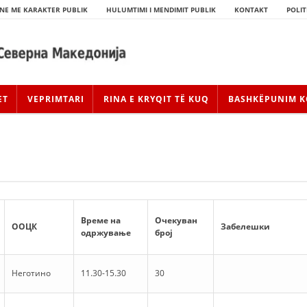
NE ME KARAKTER PUBLIK
HULUMTIMI I MENDIMIT PUBLIK
KONTAKT
POLIT
ET
VEPRIMTARI
RINA E KRYQIT TË KUQ
BASHKËPUNIM K
Време на
Очекуван
ООЦК
Забелешки
одржување
број
HISTORIA E LËVIZJES
Неготино
11.30-15.30
30
HISTORIA E KRYQIT TË KUQ