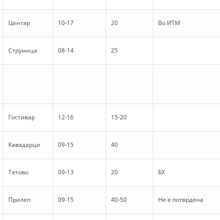
VEPRIMTARI
Центар
10-17
20
Во ИТМ
Струмица
08-14
25
DORACAKË
STRATEGJI
MATERIAL EDUKATIVO INFORMATIV
Гостивар
12-16
15-20
BROCHURES
PRESENTATIONS
Кавадарци
09-15
40
Тетово
09-13
20
БХ
Прилеп
09-15
40-50
Не е потврдена