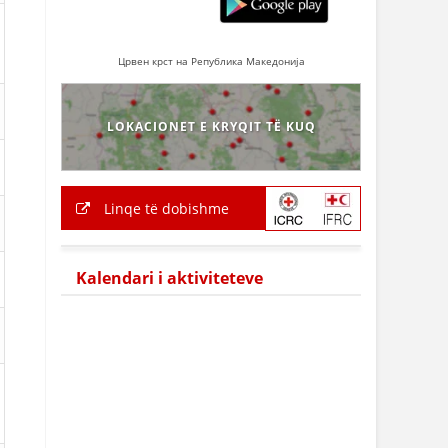
Црвен крст на Република Македонија
LOKACIONET E KRYQIT TË KUQ
Linqe të dobishme
Kalendari i aktiviteteve