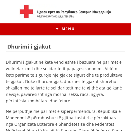
MENU
Dhurimi i gjakut
Dhurimi i gjakut në këtë vend eshte i bazuara në parimet e
vullnetarizmit dhe solidaritetit papagese,anonim . Vetëm
këto parime të sigurojë një gjak të sigurt dhe të produkteve
të gjakut. Duke dhuruar gjak, dhurues të gjakut shprehur
shkallën më të lartë te solidaritetit me të gjithë ata që kanë
nevojë, pavarësisht nga mosha, seksi, raca, ngjyra,
përkatësia kombëtare dhe fetare.
HISTORIA E LËVIZJES
Në përputhje me parimet e sipërpërmendura, Republika e
Maqedonisë përmbushur të gjitha kushtet e përcaktuara
HISTORIA E KRYQIT TË KUQ
nga Organizata Botërore e Shëndetësisë dhe Federatës
Ndërkombëtare të Kryqit të Kuq dhe Gjysmëhënës së Kuqe.