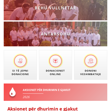
BËHU VULLNETAR
ANTARSOHU
SI TË JEPNI
DONACIONET
DONONI
DONACIONE
ONLINE
VESHMBATHJE
AKSIONET PËR DHURIMIN E GJAKUT
2026
Aksionet për dhurimin e gjakut