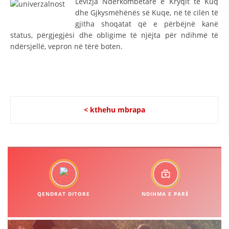
Lëvizja Ndërkombëtare e Kryqit të Kuq
VEPRIMTARI
dhe Gjkysmëhënës së Kuqe, në të cilën të
gjitha shoqatat që e përbëjnë kanë
status, përgjegjësi dhe obligime të njëjta për ndihmë të
ndërsjellë, vepron në tërë boten.
DORACAKË
STRATEGJI
MATERIAL EDUKATIVO INFORMATIV
< kthehu mbrapa
BROCHURES
PRESENTATIONS
QENDRAT DITORE
NDIHMA E PARË