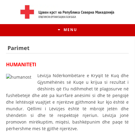
MENU
Parimet
HUMANITETI
Lëvizja Ndërkombëtare e Kryqit të Kuq dhe
Gjysmëhënës së Kuqe u krijua si rezultat i
dëshirës që t’iu ndihmohet të plagosurve në
fushëbetejë dhe atë pa kurrfarë anësimi si dhe të pengojë
dhe lehtësojë vuajtjet e njerëzve gjithmonë kur kjo është e
mundur. Qëllimi i Lëvizjes është të mbrojë jetën dhe
HISTORIA E LËVIZJES
shëndetin si dhe të respektojë njeriun. Lëvizja jonë
promovon mirëkuptim, miqësi, bashkëpunim dhe paqe të
HISTORIA E KRYQIT TË KUQ
përhershme mes të gjithë njerëzve.