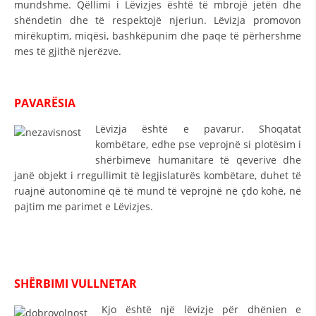
mundshme. Qëllimi i Lëvizjes është të mbrojë jetën dhe
shëndetin dhe të respektojë njeriun. Lëvizja promovon
DISEMINIMI
mirëkuptim, miqësi, bashkëpunim dhe paqe të përhershme
DREJTA NDERKOMBETARE HUMANITARE
mes të gjithë njerëzve.
PROMOVIMI I VLERAVE HUMANE
PËRDORIMIN DHE MBROJTJEN E STEMËS
PAVARËSIA
SOCIALO-HUMANITARE
Lëvizja është e pavarur. Shoqatat
kombëtare, edhe pse veprojnë si plotësim i
SI TË JEPNI DONACIONE
shërbimeve humanitare të qeverive dhe
janë objekt i rregullimit të legjislaturës kombëtare, duhet të
PËRGATITSHMËRI DHE VEPRIM GJATË KATASTROFAVE
ruajnë autonominë që të mund të veprojnë në çdo kohë, në
pajtim me parimet e Lëvizjes.
EKIPE PËRGJIGJE DISASTER
STACIONIN E UJIT SHPËTIMIT – VODNO
EOK E CK
SHËRBIMI VULLNETAR
PROJEKTE
Kjo është një lëvizje për dhënien e
MARRDHËNJE ME PUBLIKUN