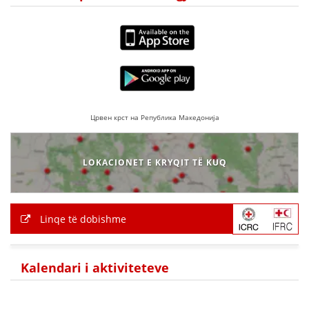
Црвен крст на Република Македонија
LOKACIONET E KRYQIT TË KUQ
Linqe të dobishme
Kalendari i aktiviteteve