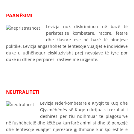
STRUKTURA E ORGANIZATËS
KONTAKT INFORMACIONE
PAANËSIMI
ANËTARËSIMI NË STRUKTURAT PROFESIONALE
Lëvizja nuk diskriminon në bazë të
përkatësisë kombëtare, racore, fetare
dhe klasore ose në bazë të bindjeve
politike. Lëvizja angazhohet të lehtësojë vuajtjet e individëve
LIGJI I KRYQIT TË KUQ
duke u udhëhequr ekskluzivisht prej nevojave të tyre por
duke iu dhënë përparësi rasteve më urgjente.
STATUTI I KRYQIT TË KUQ
NEUTRALITETI
ORGANIZIMI DHE ZHVILLIMI
Lëvizja Ndërkombëtare e Kryqit të Kuq dhe
Gjysmëhënës së Kuqe u krijua si rezultat i
BORDI DREJTUES
dëshirës për t’iu ndihmuar të plagosurve
KUVENDI
në fushëbetejë dhe këtë pa kurrfarë animi si dhe të pengojë
dhe lehtësojë vuajtjet njerëzore gjithmonë kur kjo është e
STRUKTURA DHE STRUKTURA ORGANIZATIVE