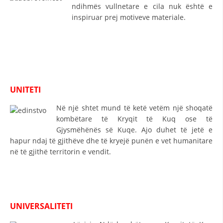
ndihmës vullnetare e cila nuk është e
HULUMTIMI I OPINIONIT PUBLIK
inspiruar prej motiveve materiale.
BASHKËPUNIM NDËRKOMBËTAR
MARRËVESHJE
PROJEKTE
UNITETI
SHËRBIMI PËR KËRKIM
Në një shtet mund të ketë vetëm një shoqatë
VEPRIMTARI SHËNDETËSORE PREVENTIVE
kombëtare të Kryqit të Kuq ose të
Gjysmëhënës së Kuqe. Ajo duhet të jetë e
NDIHMA E PARË
hapur ndaj të gjithëve dhe të kryejë punën e vet humanitare
DHURIMI I GJAKUT
në të gjithë territorin e vendit.
MENAXHIM ME VULLNETARË
UNIVERSALITETI
KUSH JEMI NE