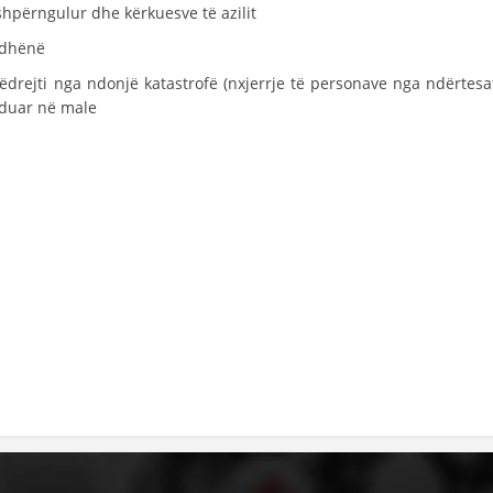
shpërngulur dhe kërkuesve të azilit
DISEMINIMI
ë dhënë
DREJTA NDERKOMBETARE HUMANITARE
ëdrejti nga ndonjë katastrofë (nxjerrje të personave nga ndërtesa
nduar në male
PROMOVIMI I VLERAVE HUMANE
PËRDORIMIN DHE MBROJTJEN E STEMËS
SOCIALO-HUMANITARE
SI TË JEPNI DONACIONE
PËRGATITSHMËRI DHE VEPRIM GJATË KATASTROFAVE
EKIPE PËRGJIGJE DISASTER
STACIONIN E UJIT SHPËTIMIT – VODNO
EOK E CK
PROJEKTE
MARRDHËNJE ME PUBLIKUN