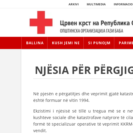
ARKIVI
MULTIMEDIA
INFORMACIO
BALLINA
KUSH JEMI NE
SI PUNOJM
PARIM
NJËSIA PËR PËRGJI
Në pjesën e përgatitjes dhe veprimit gjatë katast
është formuar në vitin 1994.
Ekzistimi i njësisë së tillë u tregua më se e n
kushteve sociale dhe katastrofave natyrore të cil
formë të specializuar operative të veprimit KKRM
vendit.