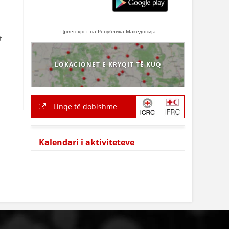
Црвен крст на Република Македонија
t
LOKACIONET E KRYQIT TË KUQ
Linqe të dobishme
Kalendari i aktiviteteve