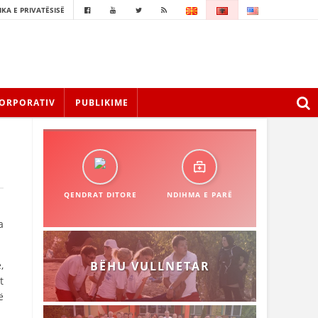
IKA E PRIVATËSISË
ORPORATIV
PUBLIKIME
QENDRAT DITORE
NDIHMA E PARË
a
,
BËHU VULLNETAR
t
ë