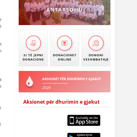
ANTARSOHU
e
ë
k
n
SI TË JEPNI
DONACIONET
DONONI
DONACIONE
ONLINE
VESHMBATHJE
a
AKSIONET PËR DHURIMIN E GJAKUT
e
2026
Aksionet për dhurimin e gjakut
5
i