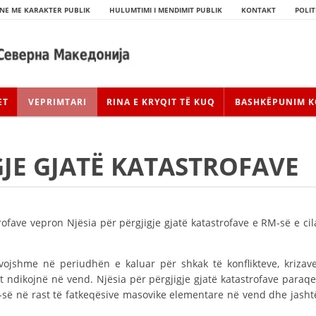
NE ME KARAKTER PUBLIK
HULUMTIMI I MENDIMIT PUBLIK
KONTAKT
POLIT
ET
VEPRIMTARI
RINA E KRYQIT TË KUQ
BASHKËPUNIM K
GJE GJATË KATASTROFAVE
rofave vepron Njësia për përgjigje gjatë katastrofave e RM-së e cil
evojshme në periudhën e kaluar për shkak të konflikteve, krizave
HISTORIA E LËVIZJES
at ndikojnë në vend. Njësia për përgjigje gjatë katastrofave paraqe
HISTORIA E KRYQIT TË KUQ
-së në rast të fatkeqësive masovike elementare në vend dhe jasht