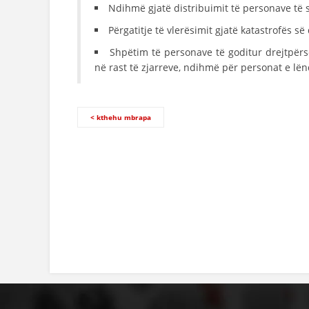
Ndihmë gjatë distribuimit të personave të 
Përgatitje të vlerësimit gjatë katastrofës s
Shpëtim të personave të goditur drejtpërs
në rast të zjarreve, ndihmë për personat e lë
< kthehu mbrapa