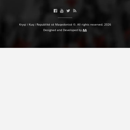
HULUMTIMI I OPINIONIT PUBLIK
BASHKËPUNIM NDËRKOMBËTAR
Kryqi i Kuq i Republikë së Maqedonisë ©. All rights reserved. 2026
Designed and Developed by
AA
MARRËVESHJE
PROJEKTE
SHËRBIMI PËR KËRKIM
VEPRIMTARI SHËNDETËSORE PREVENTIVE
NDIHMA E PARË
DHURIMI I GJAKUT
MENAXHIM ME VULLNETARË
KUSH JEMI NE