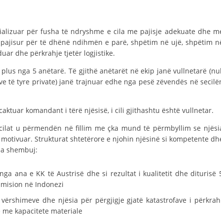
STRUKTURA E ORGANIZATËS
KONTAKT INFORMACIONE
cializuar për fusha të ndryshme e cila me pajisje adekuate dhe m
ANËTARËSIMI NË STRUKTURAT PROFESIONALE
ë pajisur për të dhënë ndihmën e parë, shpëtim në ujë, shpëtim n
uar dhe përkrahje tjetër logjistike.
 plus nga 5 anëtarë. Të gjithë anëtarët në ekip janë vullnetarë (nu
e të tyre private) janë trajnuar edhe nga pesë zëvendës në secilë
LIGJI I KRYQIT TË KUQ
STATUTI I KRYQIT TË KUQ
aktuar komandant i tërë njësisë, i cili gjithashtu është vullnetar.
ë cilat u përmendën në fillim me çka mund të përmbyllim se njësi
 motivuar. Strukturat shtetërore e njohin njësinë si kompetente dh
sa shembuj:
ORGANIZIMI DHE ZHVILLIMI
ga ana e KK të Austrisë dhe si rezultat i kualitetit dhe diturisë 
BORDI DREJTUES
 mision në Indonezi
KUVENDI
vërshimeve dhe njësia për përgjigje gjatë katastrofave i përkrah
e me kapacitete materiale
STRUKTURA DHE STRUKTURA ORGANIZATIVE