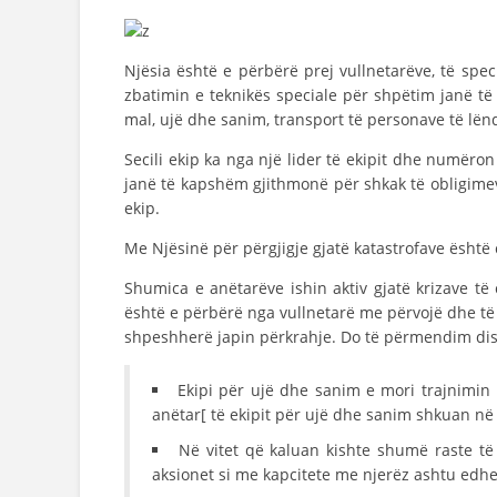
Njësia është e përbërë prej vullnetarëve, të spe
zbatimin e teknikës speciale për shpëtim janë t
mal, ujë dhe sanim, transport të personave të lënd
Secili ekip ka nga një lider të ekipit dhe numëron
janë të kapshëm gjithmonë për shkak të obligimev
ekip.
Me Njësinë për përgjigje gjatë katastrofave është c
Shumica e anëtarëve ishin aktiv gjatë krizave t
është e përbërë nga vullnetarë me përvojë dhe të
shpeshherë japin përkrahje. Do të përmendim di
Ekipi për ujë dhe sanim e mori trajnimin n
anëtar[ të ekipit për ujë dhe sanim shkuan në
Në vitet që kaluan kishte shumë raste të 
aksionet si me kapcitete me njerëz ashtu edh