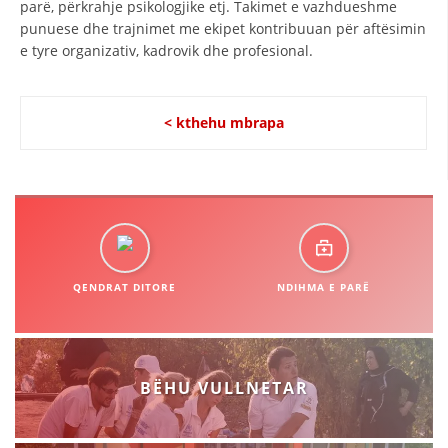
parë, përkrahje psikologjike etj. Takimet e vazhdueshme
STRUKTURA E ORGANIZATËS
punuese dhe trajnimet me ekipet kontribuuan për aftësimin
KONTAKT INFORMACIONE
e tyre organizativ, kadrovik dhe profesional.
ANËTARËSIMI NË STRUKTURAT PROFESIONALE
< kthehu mbrapa
LIGJI I KRYQIT TË KUQ
STATUTI I KRYQIT TË KUQ
QENDRAT DITORE
NDIHMA E PARË
ORGANIZIMI DHE ZHVILLIMI
BORDI DREJTUES
BËHU VULLNETAR
KUVENDI
STRUKTURA DHE STRUKTURA ORGANIZATIVE