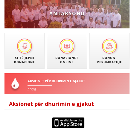
DISEMINIMI
ANTARSOHU
DREJTA NDERKOMBETARE HUMANITARE
PROMOVIMI I VLERAVE HUMANE
PËRDORIMIN DHE MBROJTJEN E STEMËS
SOCIALO-HUMANITARE
SI TË JEPNI
DONACIONET
DONONI
DONACIONE
ONLINE
VESHMBATHJE
SI TË JEPNI DONACIONE
PËRGATITSHMËRI DHE VEPRIM GJATË KATASTROFAVE
AKSIONET PËR DHURIMIN E GJAKUT
EKIPE PËRGJIGJE DISASTER
2026
STACIONIN E UJIT SHPËTIMIT – VODNO
Aksionet për dhurimin e gjakut
EOK E CK
PROJEKTE
MARRDHËNJE ME PUBLIKUN