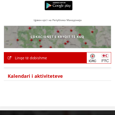
HULUMTIMI I OPINIONIT PUBLIK
BASHKËPUNIM NDËRKOMBËTAR
Црвен крст на Република Македонија
MARRËVESHJE
LOKACIONET E KRYQIT TË KUQ
PROJEKTE
SHËRBIMI PËR KËRKIM
VEPRIMTARI SHËNDETËSORE PREVENTIVE
Linqe të dobishme
NDIHMA E PARË
Kalendari i aktiviteteve
DHURIMI I GJAKUT
MENAXHIM ME VULLNETARË
KUSH JEMI NE