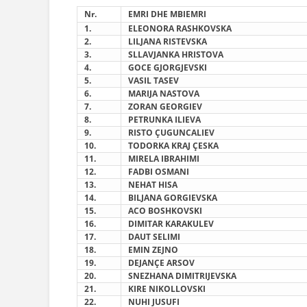
Nr.
EMRI DHE MBIEMRI
1.
ELEONORA RASHKOVSKA
2.
LILJANA RISTEVSKA
3.
SLLAVJANKA HRISTOVA
4.
GOCE GJORGJEVSKI
5
.
VASIL TASEV
6
.
MARIJA NASTOVA
7
.
ZORAN GEORGIEV
8
.
PETRUNKA ILIEVA
9
.
RISTO ÇUGUNCALIEV
1
0
.
TODORKA KRAJ
ÇESKA
1
1
.
MIRELA IBRAHIMI
1
2
.
FADBI OSMANI
1
3
.
NEHAT HISA
1
4
.
BILJANA GORGIEVSKA
1
5
.
ACO BOSHKOVSKI
1
6
.
DIMITAR KARAKULEV
1
7
.
DAUT SELIMI
1
8
.
EMIN ZEJNO
19
.
DEJANÇE ARSOV
2
0
.
SNEZHANA DIMITRIJEVSKA
2
1
.
KIRE NIKOLLOVSKI
2
2
.
NUHI JUSUFI