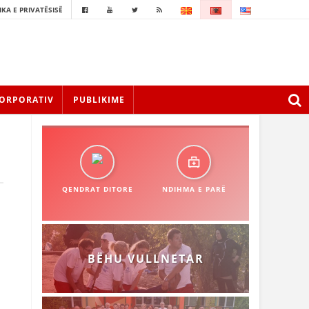
IKA E PRIVATËSISË
ORPORATIV
PUBLIKIME
QENDRAT DITORE
NDIHMA E PARË
BËHU VULLNETAR