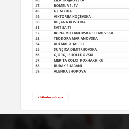
4
6
.
LILA TRAJKOVSKA
4
7
.
ROMEL VELEV
4
8
.
GZIM FIDA
49
.
VIKTORIJA KOÇEVSKA
5
0
.
BILJANA KOSTOVA
5
1
.
SAIT SAITI
5
2
.
IRENA MILLANOVSKA SLLAVEVSKA
5
3
.
TEODORA MARJANOVSKA
5
4
.
XHEMAL XHAFERI
5
5
.
SUNÇICA DIMITRIJOVSKA
5
6
.
GJORGJI SHOLLDOVSKI
5
7
.
MERITA KOLÇI
KOXHAXHIKU
5
8
.
BURAK SHABANI
59
.
ALENKA SHOPOVA
< kthehu mbrapa