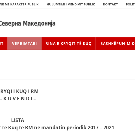
NE ME KARAKTER PUBLIK
HULUMTIMI I MENDIMIT PUBLIK
KONTAKT
POLIT
ET
VEPRIMTARI
RINA E KRYQIT TË KUQ
BASHKËPUNIM K
RYQI I KUQ I RM
– K U V E N D I –
HISTORIA E LËVIZJES
LISTA
HISTORIA E KRYQIT TË KUQ
t te Kuq te RM ne mandatin periodik 2017 – 2021