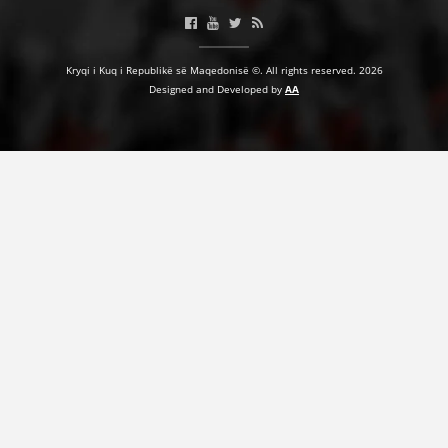
VEPRIMTARI
Kryqi i Kuq i Republikë së Maqedonisë ©. All rights reserved. 2026
Designed and Developed by
AA
DORACAKË
STRATEGJI
MATERIAL EDUKATIVO INFORMATIV
BROCHURES
PRESENTATIONS