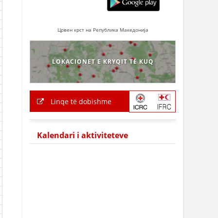
Црвен крст на Република Македонија
LOKACIONET E KRYQIT TË KUQ
Linqe të dobishme
Kalendari i aktiviteteve