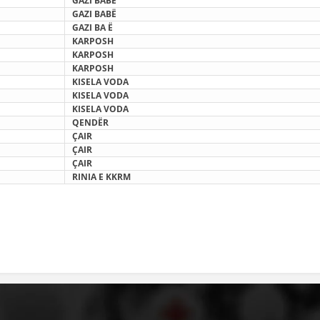
GAZI BABË
GAZI BABË
HULUMTIMI I OPINIONIT PUBLIK
GAZI BA
Ë
KARPOSH
BASHKËPUNIM NDËRKOMBËTAR
KARPOSH
KARPOSH
MARRËVESHJE
KISELA VODA
KISELA VODA
PROJEKTE
KISELA VODA
QENDËR
SHËRBIMI PËR KËRKIM
Ç
AIR
Ç
AIR
VEPRIMTARI SHËNDETËSORE PREVENTIVE
Ç
AIR
RINIA E KKRM
NDIHMA E PARË
DHURIMI I GJAKUT
MENAXHIM ME VULLNETARË
KUSH JEMI NE