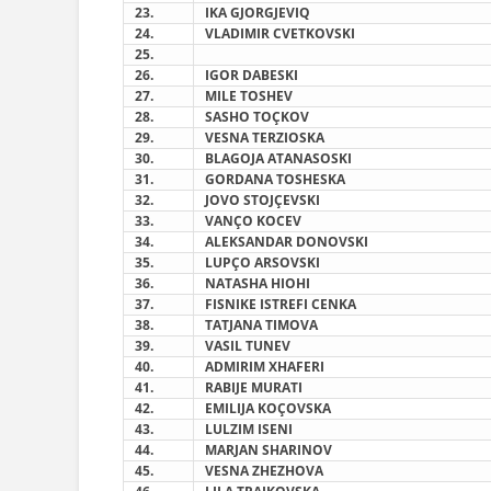
2
3
.
IKA GJORGJEVIQ
2
4
.
VLADIMIR CVETKOVSKI
2
5
.
2
6
.
IGOR DABESKI
2
7
.
MILE TOSHEV
2
8
.
SASHO TOÇKOV
29
.
VESNA TERZIOSKA
3
0
.
BLAGOJA ATANASOSKI
3
1
.
GORDANA TOSHESKA
3
2
.
JOVO STOJÇEVSKI
3
3
.
VANÇO KOCEV
3
4
.
ALEKSANDAR DONOVSKI
3
5
.
LUPÇO ARSOVSKI
3
6
.
NATASHA HIOHI
3
7
.
FISNIKE ISTREFI CENKA
3
8
.
TATJANA TIMOVA
39
.
VASIL TUNEV
4
0
.
ADMIRIM XHAFERI
4
1
.
RABIJE MURATI
4
2
.
EMILIJA KOÇOVSKA
4
3
.
LULZIM ISENI
4
4
.
MARJAN SHARINOV
4
5
.
VESNA ZHEZHOVA