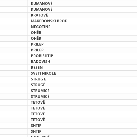
KUMANOVË
DISEMINIMI
К
UMANOVË
KRATOVË
DREJTA NDERKOMBETARE HUMANITARE
MAKEDONSKI BROD
NEGOTINE
PROMOVIMI I VLERAVE HUMANE
О
HËR
OHËR
PËRDORIMIN DHE MBROJTJEN E STEMËS
PRILEP
PRILEP
SOCIALO-HUMANITARE
PROBISHTIP
RADOVISH
SI TË JEPNI DONACIONE
RESEN
SVETI NIKOLE
PËRGATITSHMËRI DHE VEPRIM GJATË KATASTROFAVE
STRUG
Ë
STRUGË
EKIPE PËRGJIGJE DISASTER
STRUMICË
STRUMICË
STACIONIN E UJIT SHPËTIMIT – VODNO
TETOVË
TETOVË
EOK E CK
TETOVË
TETOVË
PROJEKTE
SHTIP
SHTIP
MARRDHËNJE ME PUBLIKUN