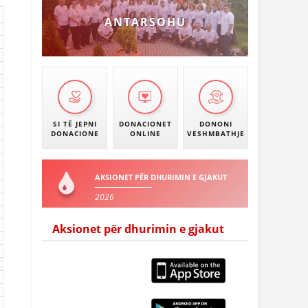
ANTARSOHU
SI TË JEPNI
DONACIONET
DONONI
DONACIONE
ONLINE
VESHMBATHJE
AKSIONET PËR DHURIMIN E GJAKUT
2026
Aksionet për dhurimin e gjakut