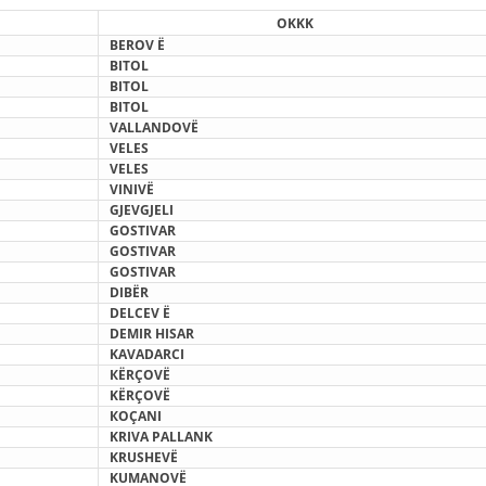
STRUKTURA E ORGANIZATËS
OKKK
BEROV
Ë
KONTAKT INFORMACIONE
BITOL
BITOL
ANËTARËSIMI NË STRUKTURAT PROFESIONALE
BITOL
VALLANDOVË
VELES
VELES
LIGJI I KRYQIT TË KUQ
VINIVË
GJEVGJELI
STATUTI I KRYQIT TË KUQ
GOSTIVAR
GOSTIVAR
GOSTIVAR
DIBËR
DELCEV
Ë
DEMIR HISAR
KAVADARCI
ORGANIZIMI DHE ZHVILLIMI
КË
RÇOVË
KËRÇOVË
BORDI DREJTUES
КОÇ
ANI
KRIVA PALLANK
KUVENDI
KRUSHEVË
STRUKTURA DHE STRUKTURA ORGANIZATIVE
KUMANOVË