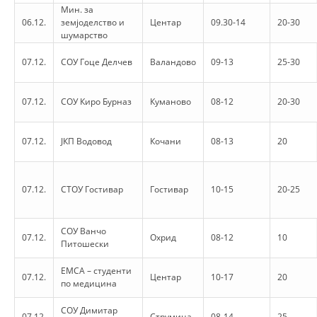
Мин. за
06.12.
земјоделство и
Центар
09.30-14
20-30
BLOOD DONATION
шумарство
VOLUNTEER MANAGEMENT
07.12.
СОУ Гоце Делчев
Валандово
09-13
25-30
07.12.
СОУ Киро Бурназ
Куманово
08-12
20-30
ABOUT US
ACTION
07.12.
ЈКП Водовод
Кочани
08-13
20
07.12.
СТОУ Гостивар
Гостивар
10-15
20-25
MANUALS
СОУ Ванчо
07.12.
Охрид
08-12
10
Питошески
STRATEGIES
ЕМСА – студенти
07.12.
Центар
10-17
20
EDUCATIONAL AND INFORMATIVE MATERIAL
по медицина
BROCHURES
СОУ Димитар
07.12.
Струмица
08-14
25