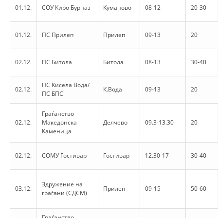
ORGANISATION STRUCTURE
01.12.
СОУ Киро Бурназ
Куманово
08-12
20-30
CONTACT INFO
01.12.
ПС Прилеп
Прилеп
09-13
20
MEMBERSHIP IN PROFESSIONAL STRUCTURES
02.12.
ПС Битола
Битола
08-13
30-40
LAW OF MACEDONIAN RED CROSS
ПС Кисела Вода/
02.12.
К.Вода
09-13
20
ПС БПС
STATUTE OF THE MRC
Граѓанство
02.12.
Македонска
Делчево
09.3-13.30
20
Каменица
02.12.
СОМУ Гостивар
Гостивар
12.30-17
30-40
ORGANIZATIONAL DEVELOPMENT
EXECUTIVE BOARD
Здружение на
03.12.
Прилеп
09-15
50-60
граѓани (СДСМ)
ASSEMBLY
STRUCTURAL SET UP
Граѓанство