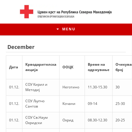
MENU
December
Крводарителска
Време на
Очекува
Дата
ООЦК
акција
одржување
број
СОУ Кирил и
01.12.
Неготино
11.30-15.30
30
Методиј
СОУ Љупчо
01.12.
Кочани
09-14
25-30
Сантов
HISTORY OF MOVEMENT
СОУ Св.Наум
01.12.
Охрид
08.30-12.30
20-25
HISTORY OF THE RCRM
Охридски