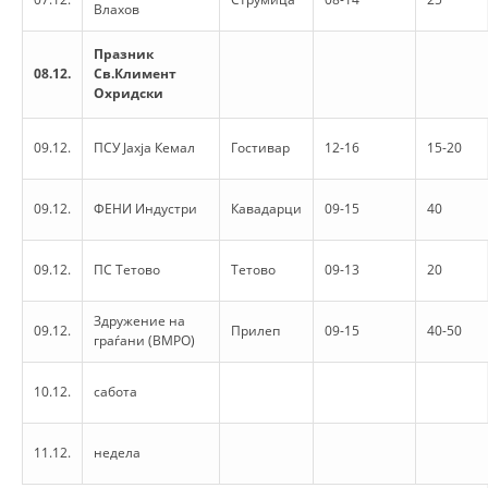
Влахов
PRESENTATIONS
Празник
08.12.
Св.Климент
Охридски
09.12.
ПСУ Јахја Кемал
Гостивар
12-16
15-20
09.12.
ФЕНИ Индустри
Кавадарци
09-15
40
09.12.
ПС Тетово
Тетово
09-13
20
Здружение на
09.12.
Прилеп
09-15
40-50
граѓани (ВМРО)
10.12.
сабота
11.12.
недела