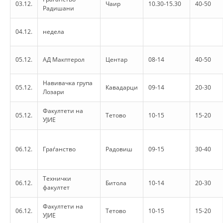
03.12.
Чаир
10.30-15.30
40-50
Радишани
DISSEMINATION
04.12.
недела
INTERNATIONAL HUMANITARIAN LAW
PROMOTION OF HUMAN VALUES
05.12.
АД Макптерол
Центар
08-14
40-50
USE AND PROTECTION OF THE EMBLEM
Навивачка група
05.12.
Кавадарци
09-14
20-30
THE SOCIAL WELFARE ACTIVITY
Лозари
DISASTER PREPAREDNESS AND RESPONSE
Факултети на
05.12.
Тетово
10-15
15-20
УЈИЕ
PUBLIC RELATIONS
RESEARCH OF PUBLIC OPINION
06.12.
Граѓанство
Радовиш
09-15
30-40
INTERNATIONAL COOPERATION
Технички
06.12.
Битола
10-14
20-30
TRACING SERVICE
факултет
HEALTH PREVENTION
Факултети на
06.12.
Тетово
10-15
15-20
УЈИЕ
FIRST AID