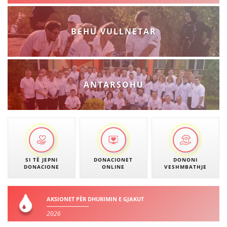
BËHU VULLNETAR
ANTARSOHU
SI TË JEPNI
DONACIONET
DONONI
DONACIONE
ONLINE
VESHMBATHJE
AKSIONET PËR DHURIMIN E GJAKUT
2026