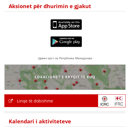
Aksionet për dhurimin e gjakut
Црвен крст на Република Македонија
LOKACIONET E KRYQIT TË KUQ
Linqe të dobishme
Kalendari i aktiviteteve