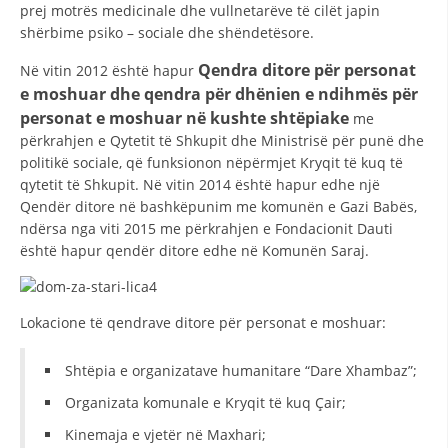
prej motrës medicinale dhe vullnetarëve të cilët japin
DISEMINIMI
shërbime psiko – sociale dhe shëndetësore.
DREJTA NDERKOMBETARE HUMANITARE
Qendra ditore për personat
Në vitin 2012 është hapur
e moshuar dhe qendra për dhënien e ndihmës për
PROMOVIMI I VLERAVE HUMANE
personat e moshuar në kushte shtëpiake
me
përkrahjen e Qytetit të Shkupit dhe Ministrisë për punë dhe
PËRDORIMIN DHE MBROJTJEN E STEMËS
politikë sociale, që funksionon nëpërmjet Kryqit të kuq të
SOCIALO-HUMANITARE
qytetit të Shkupit. Në vitin 2014 është hapur edhe një
Qendër ditore në bashkëpunim me komunën e Gazi Babës,
SI TË JEPNI DONACIONE
ndërsa nga viti 2015 me përkrahjen e Fondacionit Dauti
është hapur qendër ditore edhe në Komunën Saraj.
PËRGATITSHMËRI DHE VEPRIM GJATË KATASTROFAVE
EKIPE PËRGJIGJE DISASTER
Lokacione të qendrave ditore për personat e moshuar:
STACIONIN E UJIT SHPËTIMIT – VODNO
EOK E CK
Shtëpia e organizatave humanitare “Dare Xhambaz”;
Organizata komunale e Kryqit të kuq Çair;
PROJEKTE
Kinemaja e vjetër në Maxhari;
MARRDHËNJE ME PUBLIKUN