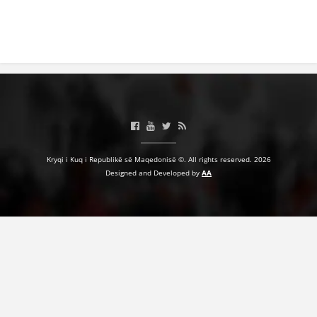
Kryqi i Kuq i Republikë së Maqedonisë ©. All rights reserved. 2026
Designed and Developed by
AA