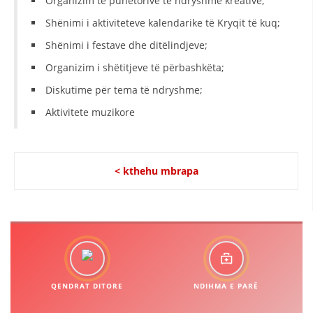
Organizim të punëtorive të ndryshme kreative;
Shënimi i aktiviteteve kalendarike të Kryqit të kuq;
Shënimi i festave dhe ditëlindjeve;
Organizim i shëtitjeve të përbashkëta;
Diskutime për tema të ndryshme;
Aktivitete muzikore
< kthehu mbrapa
QENDRAT DITORE
NDIHMA E PARË