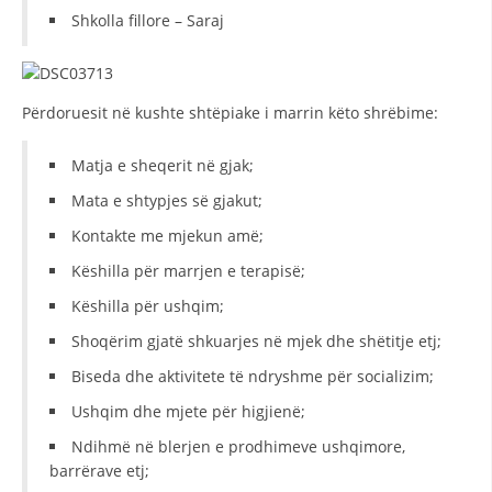
Shkolla fillore – Saraj
HULUMTIMI I OPINIONIT PUBLIK
BASHKËPUNIM NDËRKOMBËTAR
Përdoruesit në kushte shtëpiake i marrin këto shrëbime:
MARRËVESHJE
PROJEKTE
Matja e sheqerit në gjak;
Mata e shtypjes së gjakut;
SHËRBIMI PËR KËRKIM
Kontakte me mjekun amë;
VEPRIMTARI SHËNDETËSORE PREVENTIVE
Këshilla për marrjen e terapisë;
NDIHMA E PARË
Këshilla për ushqim;
DHURIMI I GJAKUT
Shoqërim gjatë shkuarjes në mjek dhe shëtitje etj;
MENAXHIM ME VULLNETARË
Biseda dhe aktivitete të ndryshme për socializim;
Ushqim dhe mjete për higjienë;
Ndihmë në blerjen e prodhimeve ushqimore,
KUSH JEMI NE
barrërave etj;