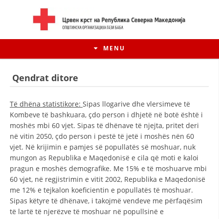
MENU
Qendrat ditore
Të dhëna statistikore:
Sipas llogarive dhe vlersimeve të
Kombeve të bashkuara, çdo person i dhjetë në botë është i
moshës mbi 60 vjet. Sipas të dhënave të njejta, pritet deri
në vitin 2050, çdo person i pestë të jetë i moshës nën 60
vjet. Në krijimin e pamjes së popullatës së moshuar, nuk
mungon as Republika e Maqedonisë e cila që moti e kaloi
pragun e moshës demografike. Me 15% e të moshuarve mbi
60 vjet, në regjistrimin e vitit 2002, Republika e Maqedonisë
HISTORIA E LËVIZJES
me 12% e tejkalon koeficientin e popullatës të moshuar.
Sipas këtyre të dhënave, i takojmë vendeve me përfaqësim
HISTORIA E KRYQIT TË KUQ
të lartë të njerëzve të moshuar në popullsinë e