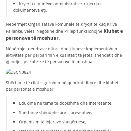
VEPRIMTARI
Kryerja e punëve administrative, nxjerrja e
dokumenteve etj.
Nëpërmjet Organizatave komunale të Kryqit të kuq Kriva
Klubet e
Pallankë, Veles, Negotinë dhe Prilep funksionojnë
personave të moshuar.
DORACAKË
Nëpërmjet qendrave ditore dhe klubeve implementohen
STRATEGJI
aktivitete për përparimin e kualitetit të jetës, shëndetit dhe
MATERIAL EDUKATIVO INFORMATIV
gjendjes psikofizike të personave të moshuar.
BROCHURES
Shërbime të cilat sigurohen në qendrat ditore dhe klubet
PRESENTATIONS
për personat e moshuar:
Edukime në tema të dobishme dhe interesante;
Shërbime shëndetësore – preventive;
Organizim të lojërave shoqëruese;