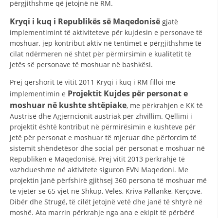
përgjithshme që jetojnë në RM.
STRUKTURA E ORGANIZATËS
Kryqi i kuq i Republikës së Maqedonisë
gjatë
KONTAKT INFORMACIONE
implementimint të aktiviteteve për kujdesin e personave të
ANËTARËSIMI NË STRUKTURAT PROFESIONALE
moshuar, jep kontribut aktiv në tentimet e përgjithshme të
cilat ndërmeren në shtet për përmirsimin e kualitetit të
jetës së personave të moshuar në bashkësi.
LIGJI I KRYQIT TË KUQ
Prej qershorit të vitit 2011 Kryqi i kuq i RM filloi me
Projektit
Kujdes për personat e
implementimin e
STATUTI I KRYQIT TË KUQ
moshuar në kushte shtëpiake
, me përkrahjen e KK të
Austrisë dhe Agjerncionit austriak për zhvillim. Qëllimi i
projektit është kontribut në përmirësimin e kushteve për
jetë për personat e moshuar të mjeruar dhe përforcim të
sistemit shëndetësor dhe social për personat e moshuar në
Republikën e Maqedonisë. Prej vitit 2013 përkrahje të
ORGANIZIMI DHE ZHVILLIMI
vazhdueshme në aktivitete siguron EVN Maqedoni. Me
BORDI DREJTUES
projektin janë përfshirë gjithsej 360 persona të moshuar më
të vjetër se 65 vjet në Shkup, Veles, Kriva Pallankë, Kërçovë,
KUVENDI
Dibër dhe Strugë, të cilët jetojnë vetë dhe janë të shtyrë në
moshë. Ata marrin përkrahje nga ana e ekipit të përbërë
STRUKTURA DHE STRUKTURA ORGANIZATIVE