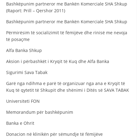
STRUKTURA E ORGANIZATËS
Bashkëpunim partneror me Bankën Komerciale SHA Shkup
(Raport: Prill – Qershor 2011)
KONTAKT INFORMACIONE
Bashkëpunim partneror me Bankën Komerciale SHA Shkup
ANËTARËSIMI NË STRUKTURAT PROFESIONALE
Përmirësim të socializimit të fëmijëve dhe rinisë me nevoja
të posaçme
Alfa Banka Shkup
LIGJI I KRYQIT TË KUQ
Aksion i përbashkët i Kryqit të Kuq dhe Alfa Banka
STATUTI I KRYQIT TË KUQ
Sigurimi Sava Tabak
Garë nga ndihma e parë të organizuar nga ana e Kryqit të
Kuq të qytetit të Shkupit dhe shënimi i Ditës së SAVA TABAK
ORGANIZIMI DHE ZHVILLIMI
Universiteti FON
Memorandum për bashkëpunim
BORDI DREJTUES
Banka e Ohrit
KUVENDI
Donacion në klinikën për sëmundje të fëmijëve
STRUKTURA DHE STRUKTURA ORGANIZATIVE