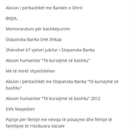
Aksion i përbashkët me Bankën e Ohrit
DISEMINIMI
BNJVL
DREJTA NDERKOMBETARE HUMANITARE
Memorandum për bashkëpunim
PROMOVIMI I VLERAVE HUMANE
Stopanska Banka SHA Shkup
PËRDORIMIN DHE MBROJTJEN E STEMËS
Shënohet 67 vjetori jubilar i Stopanska Banka
SOCIALO-HUMANITARE
Aksion humanitar “Të kursejmë së bashku”
SI TË JEPNI DONACIONE
Më të mirët shpërblehen
PËRGATITSHMËRI DHE VEPRIM GJATË KATASTROFAVE
Aksion i përbashkët me Stopanska Banka “Të kursejmë së
EKIPE PËRGJIGJE DISASTER
bashku”
STACIONIN E UJIT SHPËTIMIT – VODNO
Aksion humanitar “Të kursejmë së bashku” 2012
EOK E CK
EVN Maqedoni
PROJEKTE
Pajisje për fëmijë me nevoja të posaçme dhe fëmijë të
familjeve të rrezikuara sociale
MARRDHËNJE ME PUBLIKUN