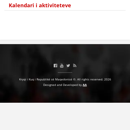
Kalendari i aktiviteteve
Kryqi i Kuq i Republikë së Maqedonisë ©. All rights reserved. 2026
Designed and Developed by
AA