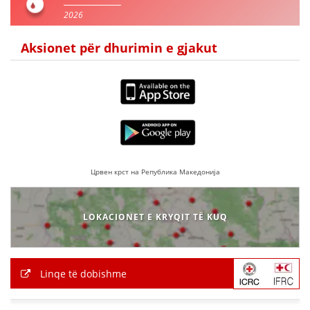
2026
Aksionet për dhurimin e gjakut
Црвен крст на Република Македонија
LOKACIONET E KRYQIT TË KUQ
Linqe të dobishme