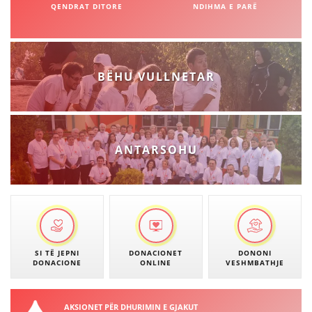
VEPRIMTARI
QENDRAT DITORE
NDIHMA E PARË
BËHU VULLNETAR
DORACAKË
STRATEGJI
MATERIAL EDUKATIVO INFORMATIV
ANTARSOHU
BROCHURES
PRESENTATIONS
SI TË JEPNI
DONACIONET
DONONI
DONACIONE
ONLINE
VESHMBATHJE
AKSIONET PËR DHURIMIN E GJAKUT