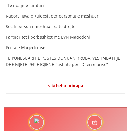
“Të ndajmë lumturi”
HULUMTIMI I OPINIONIT PUBLIK
Raport “Java e kujdesit për personat e moshuar”
BASHKËPUNIM NDËRKOMBËTAR
Secili person i moshuar ka të drejtë
MARRËVESHJE
Partneritet i përbashkët me EVN Maqedoni
PROJEKTE
Posta e Maqedonisë
SHËRBIMI PËR KËRKIM
TË PUNËSUARIT E POSTËS DONUAN RROBA, VESHMBATHJE
DHE MJETE PËR HIGJIENË Fushatë për “Ditën e urisë”
VEPRIMTARI SHËNDETËSORE PREVENTIVE
NDIHMA E PARË
< kthehu mbrapa
DHURIMI I GJAKUT
MENAXHIM ME VULLNETARË
KUSH JEMI NE