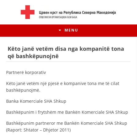
MENU
Këto janë vetëm disa nga kompanitë tona
që bashkëpunojnë
Partnerë korporativ
Këto janë vetëm një pjesë e kompanive tona me të cilat
bashkëpunojmë.
Banka Komerciale SHA Shkup
Bashkëpunim i frytshëm me Bankën Komerciale SHA Shkup
HISTORIA E LËVIZJES
Bashkëpunim partneror me Bankën Komerciale SHA Shkup
HISTORIA E KRYQIT TË KUQ
(Raport: Shtator – Dhjetor 2011)