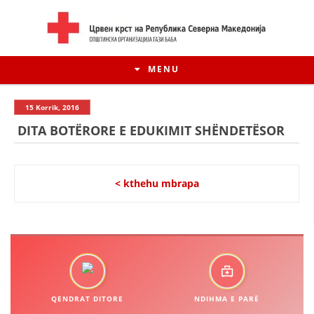
MENU
15 Korrik, 2016
DITA BOTËRORE E EDUKIMIT SHËNDETËSOR
< kthehu mbrapa
HISTORIA E LËVIZJES
HISTORIA E KRYQIT TË KUQ
QENDRAT DITORE
NDIHMA E PARË