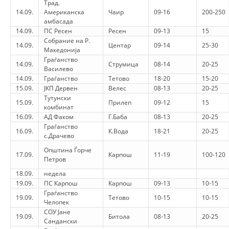
Трад.
14.09.
Американска
Чаир
09-16
200-250
DISEMINIMI
амбасада
14.09.
ПС Ресен
Ресен
09-13
15
DREJTA NDERKOMBETARE HUMANITARE
Собрание на Р.
14.09.
Центар
09-14
25-30
Македонија
PROMOVIMI I VLERAVE HUMANE
Граѓанство
14.09.
Струмица
08-14
20-25
Василево
PËRDORIMIN DHE MBROJTJEN E STEMËS
14.09.
Граѓанство
Тетово
18-20
15-20
15.09.
ЈКП Дервен
Велес
08-13
20-25
SOCIALO-HUMANITARE
Тутунски
15.09.
Прилеп
09-12
15
комбинат
SI TË JEPNI DONACIONE
16.09.
АД Факом
Г.Баба
08-13
20-25
Граѓанство
PËRGATITSHMËRI DHE VEPRIM GJATË KATASTROFAVE
16.09.
К.Вода
18-21
20-25
с.Драчево
Општина Ѓорче
EKIPE PËRGJIGJE DISASTER
17.09.
Карпош
11-19
100-120
Петров
STACIONIN E UJIT SHPËTIMIT – VODNO
18.09.
недела
19.09.
ПС Карпош
Карпош
09-13
10-15
EOK E CK
Граѓанство
19.09.
Тетово
10-15
10-15
Челопек
PROJEKTE
СОУ Јане
19.09.
Битола
08-13
20-25
Сандански
MARRDHËNJE ME PUBLIKUN