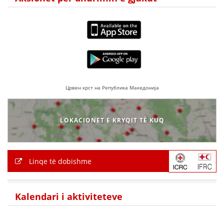
Црвен крст на Република Македонија
LOKACIONET E KRYQIT TË KUQ
Linqe të dobishme
Kalendari i aktiviteteve