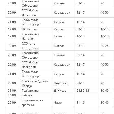
Граѓанство
20.09.
Кочани
09-14
20
Облешево
HULUMTIMI I OPINIONIT PUBLIK
СОУ Добри
20.09.
Кавадарци
12-17
40-50
Даскалов
BASHKËPUNIM NDËRKOMBËTAR
Трад. Мала
21.09.
Струга
10-14
20
Богородица
MARRËVESHJE
19.09.
ПС Карпош
Карпош
09-13
10-15
Граѓанство
19.09.
Тетово
10-15
10-15
PROJEKTE
Челопек
СОУ Јане
19.09.
Битола
08-13
20-25
SHËRBIMI PËR KËRKIM
Сандански
Граѓанство
20.09.
Кочани
09-14
20
VEPRIMTARI SHËNDETËSORE PREVENTIVE
Облешево
СОУ Добри
20.09.
Кавадарци
12-17
40-50
NDIHMA E PARË
Даскалов
Трад. Мала
21.09.
Струга
10-14
20
DHURIMI I GJAKUT
Богородица
Граѓнство Демир
23.09.
Неготино
09-14
20
MENAXHIM ME VULLNETARË
Капија
23.09.
Граѓанство
Д. Хисар
08.30-13
30-40
24.09.
сабота
Здружение на
25.09.
Чаир
11-16
30-40
граѓани
KUSH JEMI NE