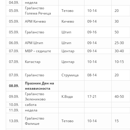
STRUKTURA E ORGANIZATËS
04.09.
недела
Граѓанство
05.09.
Тетово
10-14
20
KONTAKT INFORMACIONE
Голема Речица
05.09.
АРМ Кичево
Кичево
09-14
30
ANËTARËSIMI NË STRUKTURAT PROFESIONALE
05.09.
Граѓанство
Штип
09-16
50
06.09.
АРМ Штип
Штип
09-14
25-30
LIGJI I KRYQIT TË KUQ
07.09.
МВР – седиште
Центар
09-14
30-40
STATUTI I KRYQIT TË KUQ
07.09.
Катастар
Центар
10-14
10-15
07.09.
Граѓанство
Струмица
08-14
20
Празник Ден на
08.09.
независноста
Граѓанство
ORGANIZIMI DHE ZHVILLIMI
09.09.
К.Вода
17-21
40-50
Зелениково
10.09.
сабота
BORDI DREJTUES
11.09.
недела
KUVENDI
Граѓанство
13.09.
Тетово
10-14
15
Фалише
STRUKTURA DHE STRUKTURA ORGANIZATIVE