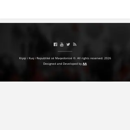
Kryqi i Kuq i Republikë së Maqedonisë ©. All rights reserved. 2026
Designed and Developed by
AA