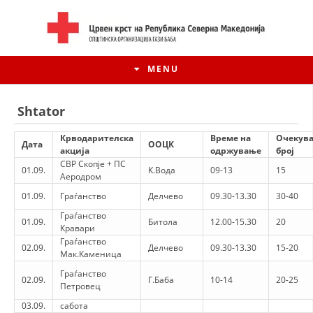
MENU
Shtator
Крводарителска
Време на
Очекув
Дата
ООЦК
акција
одржување
број
СВР Скопје + ПС
01.09.
К.Вода
09-13
15
Аеродром
01.09.
Граѓанство
Делчево
09.30-13.30
30-40
Граѓанство
01.09.
Битола
12.00-15.30
20
Кравари
Граѓанство
02.09.
Делчево
09.30-13.30
15-20
Мак.Каменица
HISTORIA E LËVIZJES
Граѓанство
02.09.
Г.Баба
10-14
20-25
Петровец
HISTORIA E KRYQIT TË KUQ
03.09.
сабота