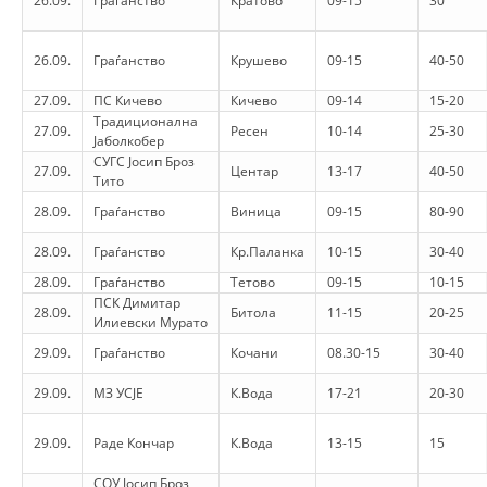
26.09.
Граѓанство
Кратово
09-15
30
VEPRIMTARI
26.09.
Граѓанство
Крушево
09-15
40-50
27.09.
ПС Кичево
Кичево
09-14
15-20
Традиционална
27.09.
Ресен
10-14
25-30
Јаболкобер
DORACAKË
СУГС Јосип Броз
27.09.
Центар
13-17
40-50
Тито
STRATEGJI
28.09.
Граѓанство
Виница
09-15
80-90
MATERIAL EDUKATIVO INFORMATIV
28.09.
Граѓанство
Кр.Паланка
10-15
30-40
BROCHURES
28.09.
Граѓанство
Тетово
09-15
10-15
ПСК Димитар
PRESENTATIONS
28.09.
Битола
11-15
20-25
Илиевски Мурато
29.09.
Граѓанство
Кочани
08.30-15
30-40
29.09.
МЗ УСЈЕ
К.Вода
17-21
20-30
29.09.
Раде Кончар
К.Вода
13-15
15
СОУ Јосип Броз