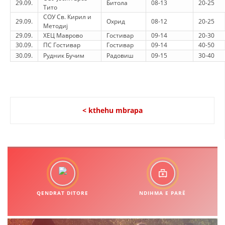
29.09.
Битола
08-13
20-25
Тито
СОУ Св. Кирил и
29.09.
Охрид
08-12
20-25
Методиј
29.09.
ХЕЦ Маврово
Гостивар
09-14
20-30
30.09.
ПС Гостивар
Гостивар
09-14
40-50
30.09.
Рудник Бучим
Радовиш
09-15
30-40
< kthehu mbrapa
QENDRAT DITORE
NDIHMA E PARË