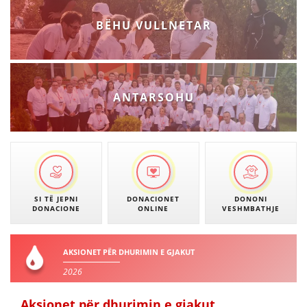
BËHU VULLNETAR
ANTARSOHU
SI TË JEPNI
DONACIONET
DONONI
DONACIONE
ONLINE
VESHMBATHJE
AKSIONET PËR DHURIMIN E GJAKUT
2026
Aksionet për dhurimin e gjakut