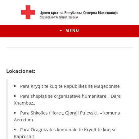
MENU
Lokacionet:
Para Kryqit te kuq te Republikes se Maqedonise
Para shepise se organizatave humanitare ,, Dare
Xhambaz,,
Para Shkolles fillore ,, Gjorgji Pulevski,, – komuna
HISTORIA E LËVIZJES
Aerodom
HISTORIA E KRYQIT TË KUQ
Para Oragnizates komunale te Kryqit te kuq se
Kaproshit