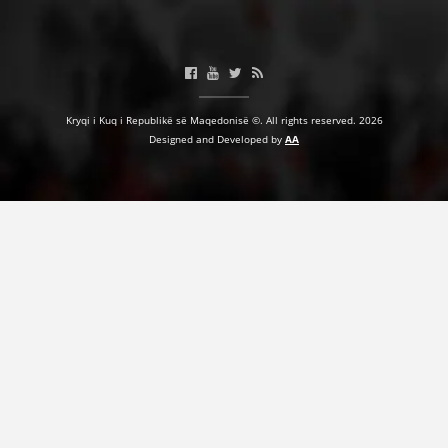
VEPRIMTARI
Kryqi i Kuq i Republikë së Maqedonisë ©. All rights reserved. 2026
DORACAKË
Designed and Developed by
AA
STRATEGJI
MATERIAL EDUKATIVO INFORMATIV
BROCHURES
PRESENTATIONS