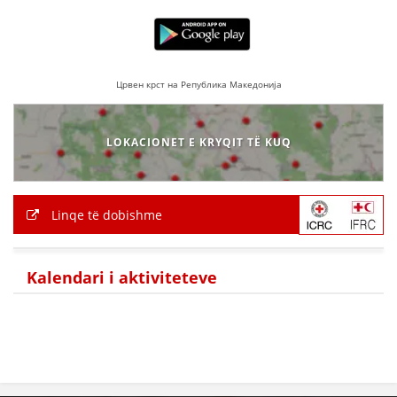
HULUMTIMI I OPINIONIT PUBLIK
BASHKËPUNIM NDËRKOMBËTAR
Црвен крст на Република Македонија
MARRËVESHJE
PROJEKTE
LOKACIONET E KRYQIT TË KUQ
SHËRBIMI PËR KËRKIM
VEPRIMTARI SHËNDETËSORE PREVENTIVE
Linqe të dobishme
NDIHMA E PARË
DHURIMI I GJAKUT
Kalendari i aktiviteteve
MENAXHIM ME VULLNETARË
KUSH JEMI NE